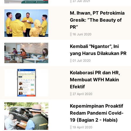
||
27 Juli 2021
M. Ihwan, PT Petrokimia
Gresik: “The Beauty of
PR”
||
16 Juni 2020
Kembali "Ngantor", Ini
yang Harus Dilakukan PR
||
01 Juli 2020
Kolaborasi PR dan HR,
Membuat WFH Makin
Efektif
||
27 April 2020
Kepemimpinan Proaktif
Redam Pandemi Covid-
19 (Bagian 2 - Habis)
||
19 April 2020