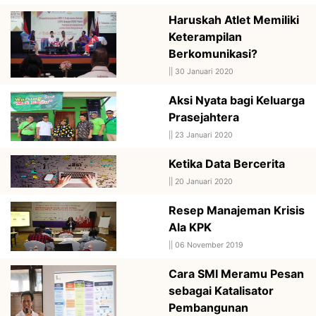
Haruskah Atlet Memiliki
Keterampilan
Berkomunikasi?
||
30 Januari 2020
Aksi Nyata bagi Keluarga
Prasejahtera
||
23 Januari 2020
Ketika Data Bercerita
||
20 Januari 2020
Resep Manajeman Krisis
Ala KPK
||
06 November 2019
Cara SMI Meramu Pesan
sebagai Katalisator
Pembangunan