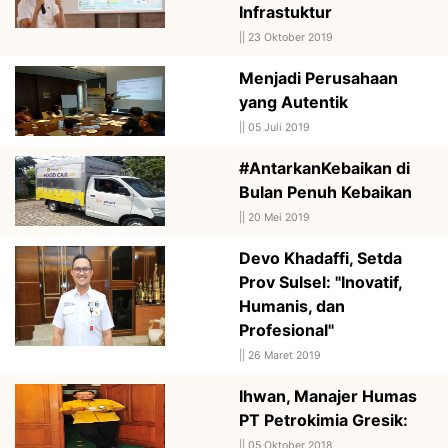
Infrastuktur
||
23 Oktober 2019
Menjadi Perusahaan
yang Autentik
||
05 Juli 2019
#AntarkanKebaikan di
Bulan Penuh Kebaikan
||
20 Mei 2019
Devo Khadaffi, Setda
Prov Sulsel: "Inovatif,
Humanis, dan
Profesional"
||
26 Maret 2019
Ihwan, Manajer Humas
PT Petrokimia Gresik:
||
05 Oktober 2018