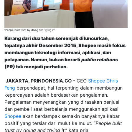
“People built trust by doing and trying it.”
Kurang dari dua tahun semenjak diluncurkan,
tepatnya akhir Desember 2015, Shopee masih fokus
membangun teknologi informasi, aplikasi, dan
pelayanan. Namun, bukan berarti
public relations
(PR) tak menjadi perhatian.
JAKARTA, PRINDONESIA.CO -
CEO
Shopee
Chris
Feng
berpendapat, hal terpenting dalam membangun
kepercayaan adalah berdasarkan pengalaman.
Pengalaman menyenangkan yang dirasakan penjual
dan pembeli saat berbelanja menggunakan aplikasi
Shopee
akan berdampak semakin banyaknya kabar
positif yang tersiar dari mulut ke mulut. “
People built
trust by doing and trying it
,” kata pria