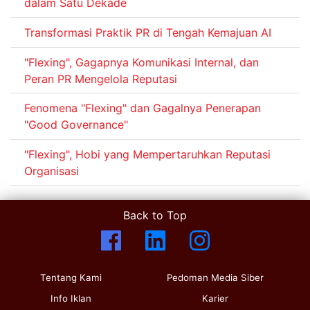
dalam Satu Dekade
Transformasi Praktik PR di Tengah Kemajuan AI
"Flexing", Gagapnya Komunikasi Internal, dan
Peran PR Mengelola Reputasi
Fenomena "Flexing" dan Gagalnya Penerapan
"Good Governance"
"Flexing", Hobi yang Mempertaruhkan Reputasi
Organisasi
Back to Top
Tentang Kami
Pedoman Media Siber
Info Iklan
Karier