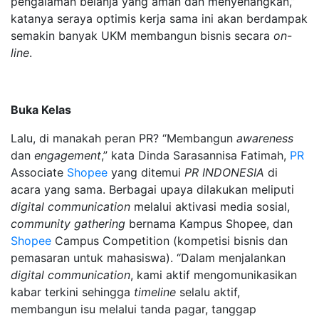
pengalaman belanja yang aman dan menyenangkan,”
katanya seraya optimis kerja sama ini akan berdampak
semakin banyak UKM membangun bisnis secara
on-
line
.
Buka Kelas
Lalu, di manakah peran PR? “Membangun
awareness
dan
engagement
,” kata Dinda Sarasannisa Fatimah,
PR
Associate
Shopee
yang ditemui
PR INDONESIA
di
acara yang sama. Berbagai upaya dilakukan meliputi
digital communication
melalui aktivasi media sosial,
community gathering
bernama Kampus Shopee, dan
Shopee
Campus Competition (kompetisi bisnis dan
pemasaran untuk mahasiswa). “Dalam menjalankan
digital communication
, kami aktif mengomunikasikan
kabar terkini sehingga
timeline
selalu aktif,
membangun isu melalui tanda pagar, tanggap