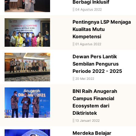
Berbagi Inklusif
||
04 Agustus 2022
Pentingnya LSP Menjaga
Kualitas Mutu
Kompetensi
||
01 Agustus 2022
Dewan Pers Lantik
Sembilan Pengurus
Periode 2022 - 2025
||
20 Mei 2022
BNI Raih Anugerah
Campus Financial
Ecosystem dari
Diktiristek
||
13 Januari 2022
Merdeka Belajar