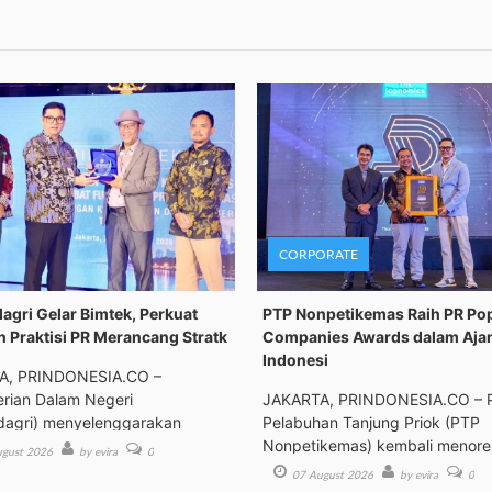
CORPORATE
gri Gelar Bimtek, Perkuat
PTP Nonpetikemas Raih PR Po
n Praktisi PR Merancang Stratk
Companies Awards dalam Aja
Indonesi
A, PRINDONESIA.CO –
rian Dalam Negeri
JAKARTA, PRINDONESIA.CO – 
agri) menyelenggarakan
Pelabuhan Tanjung Priok (PTP
an Tek
Nonpetikemas) kembali menor
gust 2026
by evira
0
pre
07 August 2026
by evira
0