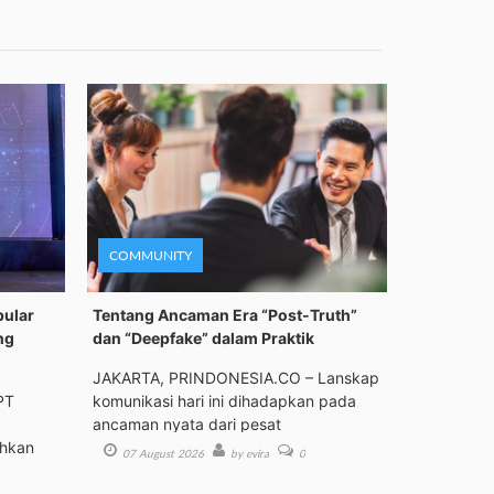
COMMUNITY
pular
Tentang Ancaman Era “Post-Truth”
ng
dan “Deepfake” dalam Praktik
JAKARTA, PRINDONESIA.CO – Lanskap
PT
komunikasi hari ini dihadapkan pada
ancaman nyata dari pesat
ehkan
07 August 2026
by evira
0