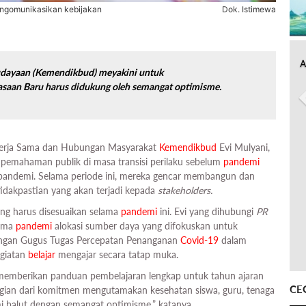
ngomunikasikan kebijakan
Dok. Istimewa
A
dayaan (Kemendikbud) meyakini untuk
saan Baru harus didukung oleh semangat optimisme.
Kerja Sama dan Hubungan Masyarakat
Kemendikbud
Evi Mulyani,
 pemahaman publik di masa transisi perilaku sebelum
pandemi
 pandemi. Selama periode ini, mereka gencar membangun dan
idakpastian yang akan terjadi kepada
stakeholders.
ng harus disesuaikan selama
pandemi
ini. Evi yang dihubungi
PR
lama
pandemi
alokasi sumber daya yang difokuskan untuk
dengan Gugus Tugas Percepatan Penanganan
Covid-19
dalam
egiatan
belajar
mengajar secara tatap muka.
memberikan panduan pembelajaran lengkap untuk tahun ajaran
CE
agian dari komitmen mengutamakan kesehatan siswa, guru, tenaga
i balut dengan semangat optimisme,” katanya.