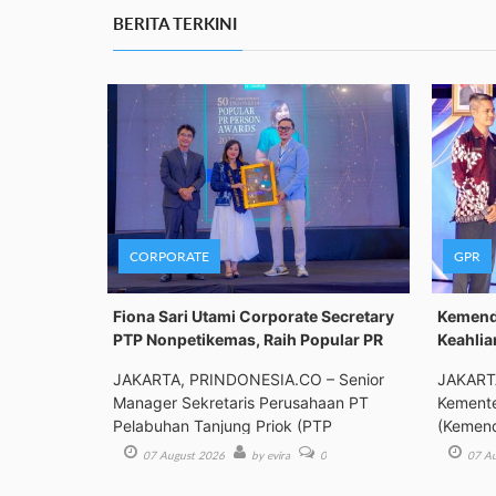
BERITA TERKINI
CORPORATE
GPR
Fiona Sari Utami Corporate Secretary
Kemenda
PTP Nonpetikemas, Raih Popular PR
Keahlia
JAKARTA, PRINDONESIA.CO – Senior
JAKART
Manager Sekretaris Perusahaan PT
Kemente
Pelabuhan Tanjung Priok (PTP
(Kemend
Bimbing
07 August 2026
by evira
0
07 Au