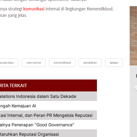
nya strategi
komunikasi
internal di lingkungan Kemendikbud.
man yang jelas.
iasaan baru
new normal
kemendikbud
pendidikan
belajar
RITA TERKAIT
Relations Indonesia dalam Satu Dekade
Tengah Kemajuan AI
asi Internal, dan Peran PR Mengelola Reputasi
alnya Penerapan "Good Governance"
taruhkan Reputasi Organisasi