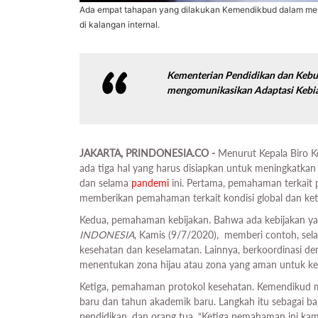
Ada empat tahapan yang dilakukan Kemendikbud dalam me
di kalangan internal.
Kementerian Pendidikan dan Kebu
mengomunikasikan Adaptasi Kebia
JAKARTA, PRINDONESIA.CO -
Menurut Kepala Biro 
ada tiga hal yang harus disiapkan untuk meningkatkan
dan selama
pandemi
ini. Pertama, pemahaman terkait
memberikan pemahaman terkait kondisi global dan ket
Kedua, pemahaman kebijakan. Bahwa ada kebijakan ya
INDONESIA
, Kamis (9/7/2020), memberi contoh, se
kesehatan dan keselamatan. Lainnya, berkoordinasi 
menentukan zona hijau atau zona yang aman untuk k
Ketiga, pemahaman protokol kesehatan. Kemendikud 
baru dan tahun akademik baru. Langkah itu sebagai b
pendidikan, dan orang tua. “Ketiga pemahaman ini kam