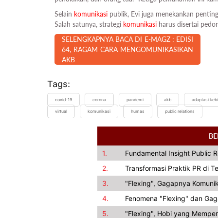
Selain
komunikasi
publik, Evi juga menekankan penting
Salah satunya, strategi
komunikasi
harus disertai pedo
SELENGKAPNYA BACA DI E-MAGZ : EDISI
64, RAGAM CARA MENGOMUNIKASIKAN
AKB
Tags:
covid-19
corona
pandemi
akb
adaptasi keb
virtual
komunikasi
humas
public relations
BE
1.
Fundamental Insight Public 
2.
Transformasi Praktik PR di 
3.
"Flexing", Gagapnya Komunik
4.
Fenomena "Flexing" dan Gag
5.
"Flexing", Hobi yang Memper