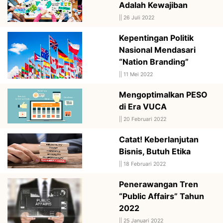
Adalah Kewajiban
||
26 Juli 2022
Kepentingan Politik
Nasional Mendasari
“Nation Branding”
||
11 Mei 2022
Mengoptimalkan PESO
di Era VUCA
||
20 Februari 2022
Catat! Keberlanjutan
Bisnis, Butuh Etika
||
18 Februari 2022
Penerawangan Tren
“Public Affairs” Tahun
2022
||
25 Januari 2022