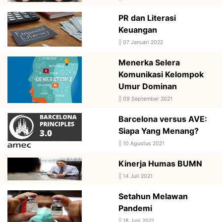
PR dan Literasi
Keuangan
||
07 Januari 2022
Menerka Selera
Komunikasi Kelompok
Umur Dominan
||
09 September 2021
Barcelona versus AVE:
Siapa Yang Menang?
||
10 Agustus 2021
Kinerja Humas BUMN
||
14 Juli 2021
Setahun Melawan
Pandemi
||
18 Juni 2021