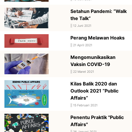
Setahun Pandemi: “Walk
the Talk”
||
12 Juni 2021
Perang Melawan Hoaks
||
21 April 2021
Mengomunikasikan
Vaksin COVID-19
||
22 Maret 2021
Kilas Balik 2020 dan
Outlook 2021 “Public
Affairs”
||
15 Februari 2021
Penentu Praktik "Public
Affairs"
||
26 Januari 2021