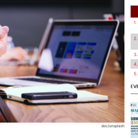
1.
2.
3.
4.
5.
EV
doc/unsplash