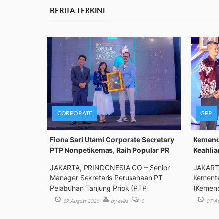
BERITA TERKINI
CORPORATE
GPR
Fiona Sari Utami Corporate Secretary
Kemenda
PTP Nonpetikemas, Raih Popular PR
Keahlia
JAKARTA, PRINDONESIA.CO – Senior
JAKART
Manager Sekretaris Perusahaan PT
Kemente
Pelabuhan Tanjung Priok (PTP
(Kemend
Bimbing
07 August 2026
by evira
0
07 Au