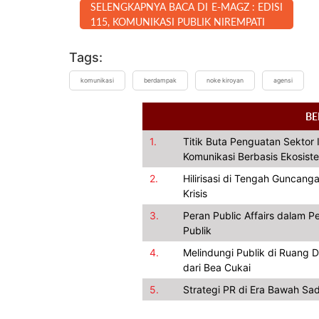
SELENGKAPNYA BACA DI E-MAGZ : EDISI
115, KOMUNIKASI PUBLIK NIREMPATI
Tags:
komunikasi
berdampak
noke kiroyan
agensi
BE
1.
Titik Buta Penguatan Sektor 
Komunikasi Berbasis Ekosist
2.
Hilirisasi di Tengah Guncan
Krisis
3.
Peran Public Affairs dalam P
Publik
4.
Melindungi Publik di Ruang
dari Bea Cukai
5.
Strategi PR di Era Bawah Sa