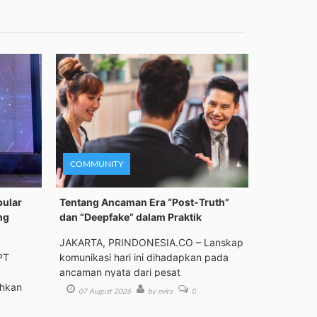
COMMUNITY
pular
Tentang Ancaman Era “Post-Truth”
ng
dan “Deepfake” dalam Praktik
JAKARTA, PRINDONESIA.CO – Lanskap
PT
komunikasi hari ini dihadapkan pada
ancaman nyata dari pesat
ehkan
07 August 2026
by evira
0