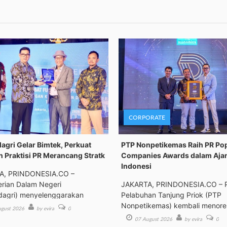
CORPORATE
gri Gelar Bimtek, Perkuat
PTP Nonpetikemas Raih PR Po
n Praktisi PR Merancang Stratk
Companies Awards dalam Aja
Indonesi
A, PRINDONESIA.CO –
rian Dalam Negeri
JAKARTA, PRINDONESIA.CO – 
agri) menyelenggarakan
Pelabuhan Tanjung Priok (PTP
an Tek
Nonpetikemas) kembali menor
gust 2026
by evira
0
pre
07 August 2026
by evira
0