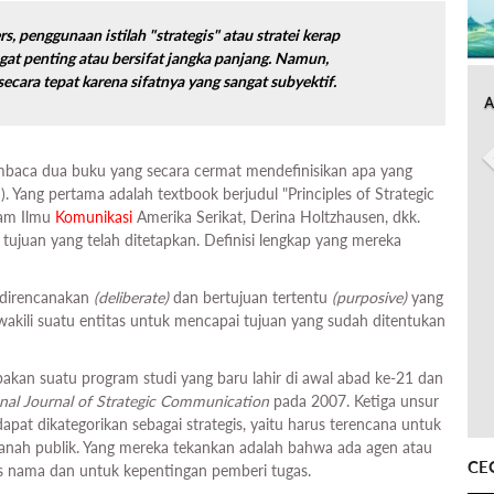
 penggunaan istilah "strategis" atau stratei kerap
gat penting atau bersifat jangka panjang. Namun,
an secara tepat karena sifatnya yang sangat subyektif.
A
mbaca dua buku yang secara cermat mendefinisikan apa yang
. Yang pertama adalah textbook berjudul "Principles of Strategic
lam Ilmu
Komunikasi
Amerika Serikat, Derina Holtzhausen, dkk.
tujuan yang telah ditetapkan. Definisi lengkap yang mereka
g direncanakan
(deliberate)
dan bertujuan tertentu
(purposive)
yang
wakili suatu entitas untuk mencapai tujuan yang sudah ditentukan
akan suatu program studi yang baru lahir di awal abad ke-21 dan
onal Journal of Strategic Communication
pada 2007. Ketiga unsur
dapat dikategorikan sebagai strategis, yaitu harus terencana untuk
ranah publik. Yang mereka tekankan adalah bahwa ada agen atau
CE
as nama dan untuk kepentingan pemberi tugas.