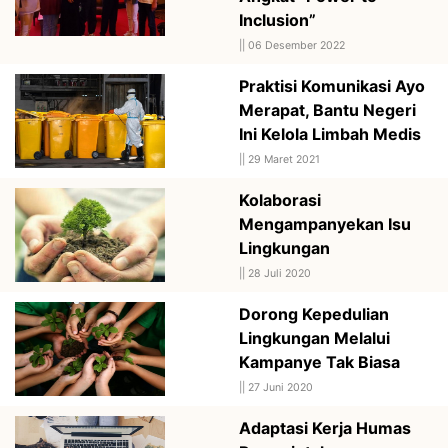
Inclusion”
||
06 Desember 2022
Praktisi Komunikasi Ayo
Merapat, Bantu Negeri
Ini Kelola Limbah Medis
||
29 Maret 2021
Kolaborasi
Mengampanyekan Isu
Lingkungan
||
28 Juli 2020
Dorong Kepedulian
Lingkungan Melalui
Kampanye Tak Biasa
||
27 Juni 2020
Adaptasi Kerja Humas