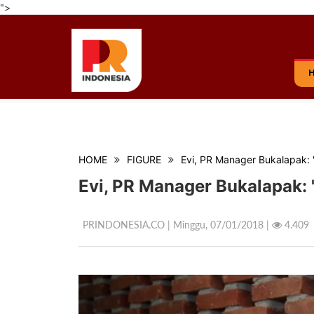
">
HOME
FIGURE
Evi, PR Manager Bukalapak:
Evi, PR Manager Bukalapak: 
PRINDONESIA.CO | Minggu,
07/01/2018 |
4.409