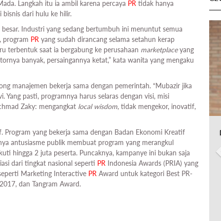
ada. Langkah itu ia ambil karena percaya
PR
tidak hanya
bisnis dari hulu ke hilir.
 besar. Industri yang sedang bertumbuh ini menuntut semua
ya, program
PR
yang sudah dirancang selama setahun kerap
u terbentuk saat ia bergabung ke perusahaan
marketplace
yang
tornya banyak, persaingannya ketat,” kata wanita yang mengaku
orong manajemen bekerja sama dengan pemerintah. “Mubazir jika
. Yang pasti, programnya harus selaras dengan visi, misi
 Achmad Zaky: mengangkat
local wisdom
, tidak mengekor, inovatif,
f. Program yang bekerja sama dengan Badan Ekonomi Kreatif
inya antusiasme publik membuat program yang merangkul
uti hingga 2 juta peserta. Puncaknya, kampanye ini bukan saja
si dari tingkat nasional seperti
PR
Indonesia Awards (PRIA) yang
 seperti Marketing Interactive
PR
Award untuk kategori Best PR-
2017, dan Tangram Award.