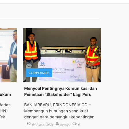
CORPORATE
Menyoal Pentingnya Komunikasi dan
Hukum
Pemetaan “Stakeholder” bagi Peru
Badan
BANJARBARU, PRINDONESIA.CO –
PHN)
Membangun hubungan yang kuat
Tek
dengan para pemangku kepentingan
(st
04 August 2026
by evira
0