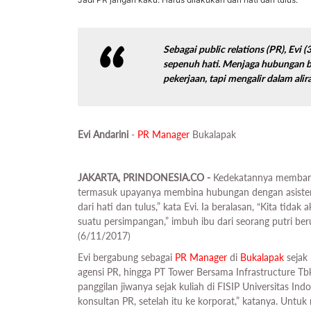
Sebagai
public relations
(PR), Evi 
sepenuh hati. Menjaga hubungan b
pekerjaan, tapi mengalir dalam ali
Evi Andarini
-
PR
Manager
Bukalapak
JAKARTA, PRINDONESIA.CO -
Kedekatannya membangu
termasuk upayanya membina hubungan dengan asisten
dari hati dan tulus,” kata Evi. Ia beralasan, “Kita tid
suatu persimpangan,” imbuh ibu dari seorang putri be
(6/11/2017)
Evi bergabung sebagai
PR
Manager
di
Bukalapak
sejak 
agensi PR, hingga PT Tower Bersama Infrastructure T
panggilan jiwanya sejak kuliah di FISIP Universitas Ind
konsultan PR, setelah itu ke korporat,” katanya. Un