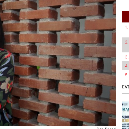
1.
2.
3.
4.
5.
EV
Dok. Pribadi