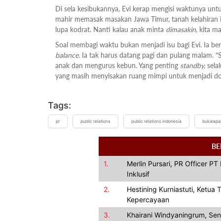
Di sela kesibukannya, Evi kerap mengisi waktunya unt
mahir memasak masakan Jawa Timur, tanah kelahiran ib
lupa kodrat. Nanti kalau anak minta
dimasakin
, kita m
Soal membagi waktu bukan menjadi isu bagi Evi. Ia b
balance
. Ia tak harus datang pagi dan pulang malam. 
anak dan mengurus kebun. Yang penting
standby,
sela
yang masih menyisakan ruang mimpi untuk menjadi do
Tags:
pr
public relations
public relations indonesia
bukalapa
BE
1.
Merlin Pursari, PR Officer P
Inklusif
2.
Hestining Kurniastuti, Ketu
Kepercayaan
3.
Khairani Windyaningrum, Se