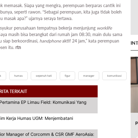
uk memasak. Siapa yang mengira, perempuan berparas cantik ini
unya, seperti rawon. “Sebagai perempuan, kita juga tidak boleh
au masak apa?” ujarnya seraya tertawa.
ersyukur perusahaan tempatnya bekerja menjunjung
worklife
“Saya masih bisa berangkat dari rumah jam 08:30, main dulu sama
lu siap berkoordinasi,
handphone
aktif 24 jam,” kata perempuan
IN
sen itu.
rtn
k
humas
sepenuh hati
figur
manager
komunikasi
RITA TERKAIT
T Pertamina EP Limau Field: Komunikasi Yang
a Tim Kerja Humas UGM: Menjembatani
P
nior Manager of Corcomm & CSR GMF AeroAsia: