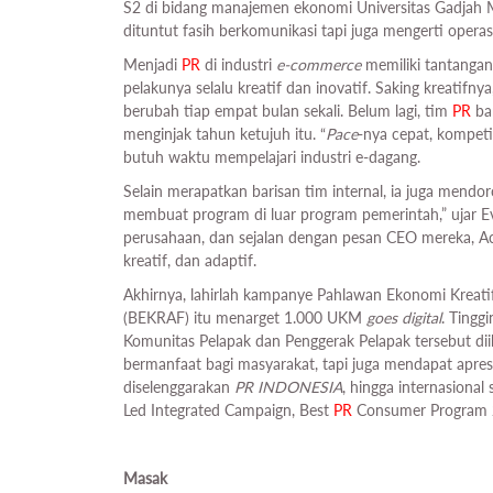
S2 di bidang manajemen ekonomi Universitas Gadjah M
dituntut fasih berkomunikasi tapi juga mengerti operasi 
Menjadi
PR
di industri
e-commerce
memiliki tantangan
pelakunya selalu kreatif dan inovatif. Saking kreatifn
berubah tiap empat bulan sekali. Belum lagi, tim
PR
bar
menginjak tahun ketujuh itu. “
Pace
-nya cepat, kompeti
butuh waktu mempelajari industri e-dagang.
Selain merapatkan barisan tim internal, ia juga mend
membuat program di luar program pemerintah,” ujar Evi
perusahaan, dan sejalan dengan pesan CEO mereka,
kreatif, dan adaptif.
Akhirnya, lahirlah kampanye Pahlawan Ekonomi Kreati
(BEKRAF) itu menarget 1.000 UKM
goes digital
. Tingg
Komunitas Pelapak dan Penggerak Pelapak tersebut diik
bermanfaat bagi masyarakat, tapi juga mendapat apresia
diselenggarakan
PR INDONESIA
, hingga internasional
Led Integrated Campaign, Best
PR
Consumer Program 
Masak