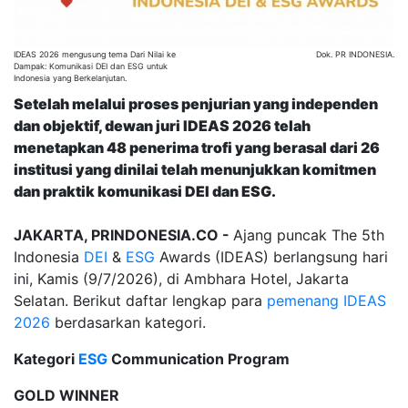
IDEAS 2026 mengusung tema Dari Nilai ke
Dok. PR INDONESIA.
Dampak: Komunikasi DEI dan ESG untuk
Indonesia yang Berkelanjutan.
Setelah melalui proses penjurian yang independen
dan objektif, dewan juri IDEAS 2026 telah
menetapkan 48 penerima trofi yang berasal dari 26
institusi yang dinilai telah menunjukkan komitmen
dan praktik komunikasi DEI dan ESG.
JAKARTA, PRINDONESIA.CO -
Ajang puncak The 5th
Indonesia
DEI
&
ESG
Awards (IDEAS) berlangsung hari
ini, Kamis (9/7/2026), di Ambhara Hotel, Jakarta
Selatan. Berikut daftar lengkap para
pemenang
IDEAS
2026
berdasarkan kategori.
Kategori
ESG
Communication Program
GOLD WINNER