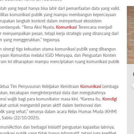
tah yang tepat hanya bisa lahir dari pemanfaatan data yang valid.
ibilitas komunikasi publik yang mampu membangun kepercayaan
erupakan langkah konkret dalam memperkuat ekosistem
n berdampak. “Tema Aksi Nyata,
Komunikasi
Terencana menjadi
 menyampaikan pesan, tetapi kerja strategis yang dirancang dari
ten yang menggerakkan,” tegasnya.
sinergi tiga kekuatan utama komunikasi publik yang dibangun
aan Komunitas melalui IGID Menyapa, dan Penguatan Konten
ogram ini diharapkan mampu menciptakan ruang komunikasi publik
 Ketua Tim Penyusunan Kebijakan Kemitraan
Komunikasi
Lembaga
kan, kecakapan menginterpretasi data dan mengubahnya
si wajib bagi para komunikator masa kini. “Karena itu,
Komdigi
kat untuk mengambil peran aktif dalam berinovasi dan
blik yang sehat,” serunya dalam acara Kelas Humas Muda (KHM)
, Sabtu (22/10/2025).
uniAction dan berbagai inisiatif penguatan kapasitas lainnya,
kasi publik yang tidak hanya informatif, tetapi juga kredibel,