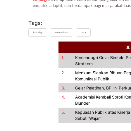
empatik, adaptif, dan berdampak bagi masyarakat luas
Tags:
komdigi
komunikasi
data
BE
1.
Kemendagri Gelar Bimtek, Pe
Stratkom
2.
Menkum Siapkan Ribuan Pegaw
Komunikasi Publik
3.
Gelar Pelatihan, BPHN Perku
4.
Akademisi Kembali Soroti Kom
Blunder
5.
Kepuasan Publik atas Kinerj
Sebut “Wajar”