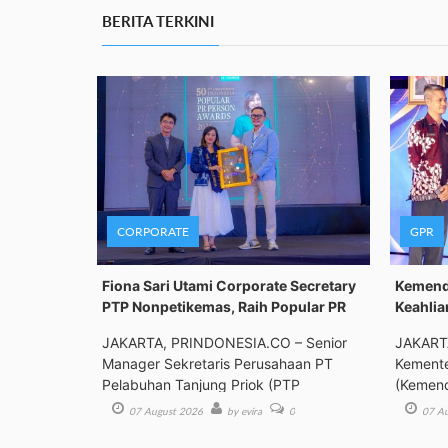
BERITA TERKINI
CORPORATE
GPR
Fiona Sari Utami Corporate Secretary
Kemenda
PTP Nonpetikemas, Raih Popular PR
Keahlia
JAKARTA, PRINDONESIA.CO – Senior
JAKART
Manager Sekretaris Perusahaan PT
Kemente
Pelabuhan Tanjung Priok (PTP
(Kemend
Bimbing
07 August 2026
by evira
0
07 Au