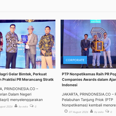
CORPORATE
gri Gelar Bimtek, Perkuat
PTP Nonpetikemas Raih PR Po
n Praktisi PR Merancang Stratk
Companies Awards dalam Aja
Indonesi
A, PRINDONESIA.CO –
rian Dalam Negeri
JAKARTA, PRINDONESIA.CO – 
agri) menyelenggarakan
Pelabuhan Tanjung Priok (PTP
an Tek
Nonpetikemas) kembali menor
gust 2026
by evira
0
pre
07 August 2026
by evira
0