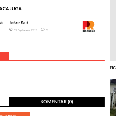
ACA JUGA
al:
Tentang Kami
05 September 2018
0
FI
KOMENTAR (0)