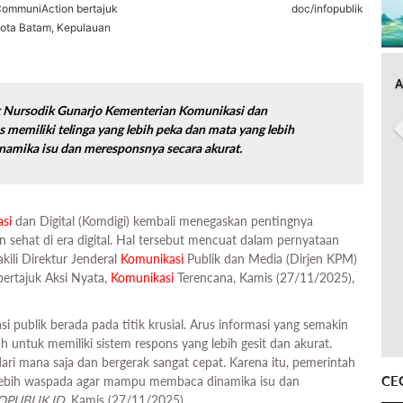
 CommuniAction bertajuk
doc/infopublik
Kota Batam, Kepulauan
A
k Nursodik Gunarjo Kementerian Komunikasi dan
s memiliki telinga yang lebih peka dan mata yang lebih
mika isu dan meresponsnya secara akurat.
si
dan Digital (Komdigi) kembali menegaskan pentingnya
n sehat di era digital. Hal tersebut mencuat dalam pernyataan
kili Direktur Jenderal
Komunikasi
Publik dan Media (Dirjen KPM)
ertajuk Aksi Nyata,
Komunikasi
Terencana, Kamis (27/11/2025),
i publik berada pada titik krusial. Arus informasi yang semakin
h untuk memiliki sistem respons yang lebih gesit dan akurat.
dari mana saja dan bergerak sangat cepat. Karena itu, pemerintah
CE
g lebih waspada agar mampu membaca dinamika isu dan
OPUBLIK.ID,
Kamis (27/11/2025).