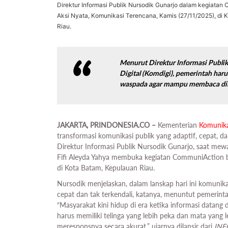
Direktur Informasi Publik Nursodik Gunarjo dalam kegiatan
Aksi Nyata, Komunikasi Terencana, Kamis (27/11/2025), di 
Riau.
Menurut Direktur Informasi Publi
Digital (Komdigi), pemerintah haru
waspada agar mampu membaca dina
JAKARTA, PRINDONESIA.CO –
Kementerian
Komunika
transformasi komunikasi publik yang adaptif, cepat, da
Direktur Informasi Publik Nursodik Gunarjo, saat mewa
Fifi Aleyda Yahya membuka kegiatan CommuniAction b
di Kota Batam, Kepulauan Riau.
Nursodik menjelaskan, dalam lanskap hari ini komunikas
cepat dan tak terkendali, katanya, menuntut pemerinta
“Masyarakat kini hidup di era ketika informasi datang 
harus memiliki telinga yang lebih peka dan mata yan
meresponsnya secara akurat,” ujarnya dilansir dari
INF