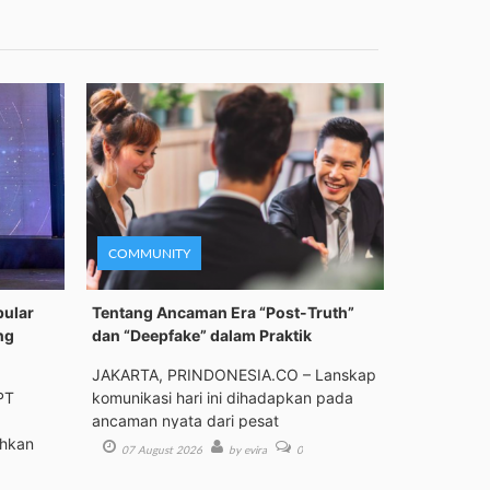
COMMUNITY
pular
Tentang Ancaman Era “Post-Truth”
ng
dan “Deepfake” dalam Praktik
JAKARTA, PRINDONESIA.CO – Lanskap
PT
komunikasi hari ini dihadapkan pada
ancaman nyata dari pesat
ehkan
07 August 2026
by evira
0