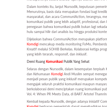
Dalam konteks itu, lanjut Nursodik, keputusan pemerin
Menurutnya, basis data merupakan fondasi bagi kred
masyarakat, dan acara CommuniAction, terangnya, m
komunikasi publik yang lebih adaptif, profesional, da
penegasan bahwa komunikasi publik bukan lagi sekadar
hulu sampai hilir dari analisis isu hingga produksi kon
Dijelaskan bahwa CommuniAction merupakan platform 
Komdigi
mencakup media monitoring FoMo, Pemberday
Kreatif melalui SOHIB Berkelas. Kolaborasi ketiga pr
yang lebih terarah, responsif, dan inklusif.
Demi Ruang
Komunikasi
Publik Yang Sehat
Selaras dengan Nursodik, dalam kesempatan terpisah
dan Kehumasan
Komdigi
Andi Muslim sempat menegas
menjadi pesan publik yang inklusif merupakan kompeten
mengajak seluruh praktisi komunikasi maupun masyara
berkolaborasi demi menciptakan ruang komunikasi pu
Vol. 4: When PR Meets Data
,
di BART Artotel Thamrin
Kembali kepada Nursodik, dengan adanya inisiatif Comm
Komdigi
berharap pemerintah dapat menghadirkan komuni