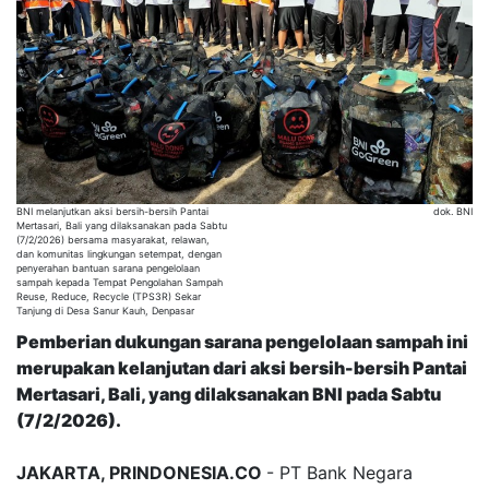
BNI melanjutkan aksi bersih-bersih Pantai
dok. BNI
Mertasari, Bali yang dilaksanakan pada Sabtu
(7/2/2026) bersama masyarakat, relawan,
dan komunitas lingkungan setempat, dengan
penyerahan bantuan sarana pengelolaan
sampah kepada Tempat Pengolahan Sampah
Reuse, Reduce, Recycle (TPS3R) Sekar
Tanjung di Desa Sanur Kauh, Denpasar
Pemberian dukungan sarana pengelolaan sampah ini
merupakan kelanjutan dari aksi bersih-bersih Pantai
Mertasari, Bali, yang dilaksanakan BNI pada Sabtu
(7/2/2026).
JAKARTA, PRINDONESIA.CO
- PT Bank Negara