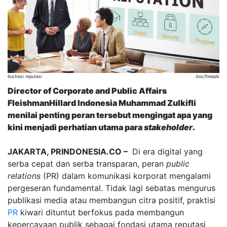
Ilustrasi reputasi
doc/freepik
Director of Corporate and Public Affairs
FleishmanHillard Indonesia Muhammad Zulkifli
menilai penting peran tersebut mengingat apa yang
kini menjadi perhatian utama para
stakeholder
.
JAKARTA, PRINDONESIA.CO –
Di era digital yang
serba cepat dan serba transparan, peran
public
relations
(PR) dalam komunikasi korporat mengalami
pergeseran fundamental. Tidak lagi sebatas mengurus
publikasi media atau membangun citra positif, praktisi
PR
kiwari dituntut berfokus pada membangun
kepercayaan publik sebagai fondasi utama reputasi