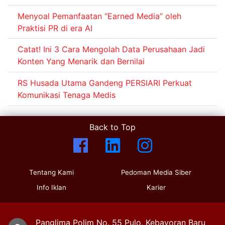
Menyoal Pemanfaatan “Earned Media” oleh
Praktisi PR di era AI
Catat! Ini 3 Cara Mengolah Data Perusahaan Jadi
Konten Yang Menarik dan Bernilai
RS Husada Utama Gandeng PERSIARI Perkuat
Komunikasi Tenaga Medis
Back to Top
Tentang Kami
Pedoman Media Siber
Info Iklan
Karier
Panglima Polim No. 55 Pulo, Kebayoran Baru