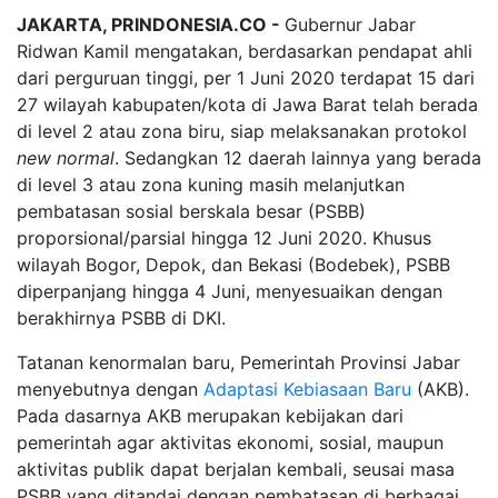
JAKARTA, PRINDONESIA.CO -
Gubernur Jabar
Ridwan Kamil mengatakan, berdasarkan pendapat ahli
dari perguruan tinggi, per 1 Juni 2020 terdapat 15 dari
27 wilayah kabupaten/kota di Jawa Barat telah berada
di level 2 atau zona biru, siap melaksanakan protokol
new normal
. Sedangkan 12 daerah lainnya yang berada
di level 3 atau zona kuning masih melanjutkan
pembatasan sosial berskala besar (PSBB)
proporsional/parsial hingga 12 Juni 2020. Khusus
wilayah Bogor, Depok, dan Bekasi (Bodebek), PSBB
diperpanjang hingga 4 Juni, menyesuaikan dengan
berakhirnya PSBB di DKI.
Tatanan kenormalan baru, Pemerintah Provinsi Jabar
menyebutnya dengan
Adaptasi Kebiasaan Baru
(AKB).
Pada dasarnya AKB merupakan kebijakan dari
pemerintah agar aktivitas ekonomi, sosial, maupun
aktivitas publik dapat berjalan kembali, seusai masa
PSBB yang ditandai dengan pembatasan di berbagai