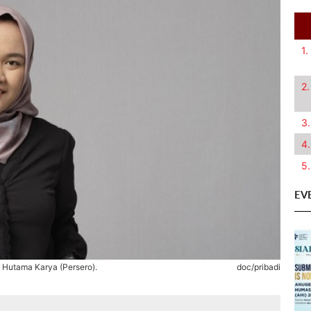
1.
2.
3.
4.
5.
EV
 Hutama Karya (Persero).
doc/pribadi