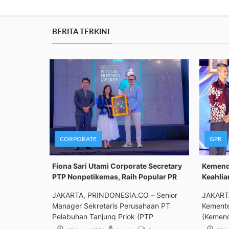
BERITA TERKINI
CORPORATE
GPR
Fiona Sari Utami Corporate Secretary
Kemenda
PTP Nonpetikemas, Raih Popular PR
Keahlia
JAKARTA, PRINDONESIA.CO – Senior
JAKART
Manager Sekretaris Perusahaan PT
Kemente
Pelabuhan Tanjung Priok (PTP
(Kemend
Bimbing