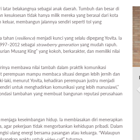
ari latar belakangnya sebagai anak daerah. Tumbuh dan besar di
 kesuksesan tidak hanya milik mereka yang berasal dari kota
 keluar, membangun jalannya sendiri seperti tol yang
a tahan (
resilience
) menjadi kunci yang selalu dipegang Yovita. Ia
 1997–2012 sebagai
strawberry generation
yang mudah rapuh.
urian Musang King” yang kokoh, berkarakter, dan memiliki nilai
dirinya membawa nilai tambah dalam praktik komunikasi
uat perempuan mampu membaca situasi dengan lebih jernih dan
ki-laki, menurut Yovita, kehadiran perempuan justru menjadi
endiri untuk menghadirkan komunikasi yang lebih manusiawi,”
pondasi tambahan yang membuat bangunan reputasi perusahaan
a menjaga keseimbangan hidup. Ia membiasakan diri menerapkan
s, agar pekerjaan tidak mengorbankan kehidupan pribadi. Dalam
engisi ulang energi bersama pasangan atau keluarga. “Walaupun
meluangkan waktu untuk
video call
,” tuturnya.