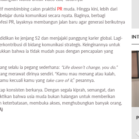
aktif membimbing calon praktisi
PR
muda. Hingga kini, lebih dari
lajar dunia komunikasi secara nyata. Baginya, berbagi
fesi PR, layaknya membangun jalan baru agar generasi berikutnya
IN
idikan ke jenjang S2 dan menjajaki panggung karier global. Lagi-
rkontribusi di bidang komunikasi strategis. Keinginannya untuk
njukkan bahwa ia tidak mudah puas dengan pencapaian yang
 yang selalu ia pegang sederhana:
“Life doesn’t change, you do.”
ang merawat dirinya sendiri. “Kamu mau menang atau kalah,
 kamu kecuali kamu yang
take care of it
,” pesannya.
ap konsisten berkarya. Dengan segala kiprah, semangat, dan
mbuktikan bahwa usia muda bukan halangan untuk memberikan
elah keterbatasan, membuka akses, menghubungkan banyak orang,
A)
P