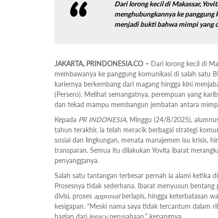
Dari lorong kecil di Makassar, Yov
menghubungkannya ke panggung ko
menjadi bukti bahwa mimpi yang d
JAKARTA, PRINDONESIA.CO –
Dari lorong kecil di 
membawanya ke panggung komunikasi di salah satu BUMN
kariernya berkembang dari magang hingga kini menja
(Persero). Melihat semangatnya, perempuan yang karib 
dan tekad mampu membangun jembatan antara mimpi
Kepada
PR INDONESIA
, Minggu (24/8/2025), alumnu
tahun terakhir, ia telah meracik berbagai strategi kom
sosial dan lingkungan, menata manajemen isu krisis, h
transparan. Semua itu dilakukan Yovita ibarat merangk
penyangganya.
Salah satu tantangan terbesar pernah ia alami ketika 
Prosesnya tidak sederhana. Ibarat menyusun bentang p
divisi, proses
approval
berlapis, hingga keterbatasan 
kesigapan. “Meski nama saya tidak tercantum dalam ril
bagian dari
legacy
perusahaan,” kenangnya.