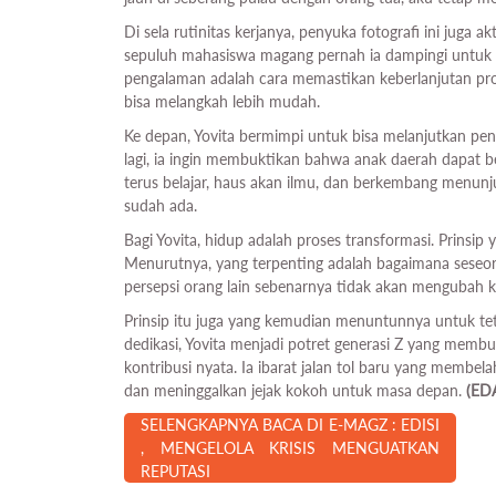
Di sela rutinitas kerjanya, penyuka fotografi ini juga 
sepuluh mahasiswa magang pernah ia dampingi untuk be
pengalaman adalah cara memastikan keberlanjutan pro
bisa melangkah lebih mudah.
Ke depan, Yovita bermimpi untuk bisa melanjutkan pend
lagi, ia ingin membuktikan bahwa anak daerah dapat be
terus belajar, haus akan ilmu, dan berkembang menu
sudah ada.
Bagi Yovita, hidup adalah proses transformasi. Prinsip
Menurutnya, yang terpenting adalah bagaimana seseor
persepsi orang lain sebenarnya tidak akan mengubah
Prinsip itu juga yang kemudian menuntunnya untuk tet
dedikasi, Yovita menjadi potret generasi Z yang me
kontribusi nyata. Ia ibarat jalan tol baru yang memb
dan meninggalkan jejak kokoh untuk masa depan.
(ED
SELENGKAPNYA BACA DI E-MAGZ : EDISI
, MENGELOLA KRISIS MENGUATKAN
REPUTASI