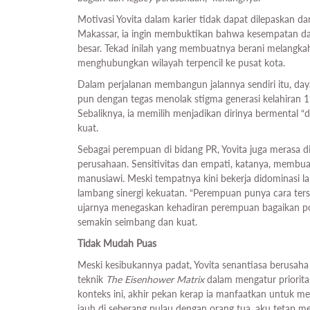
Motivasi Yovita dalam karier tidak dapat dilepaskan d
Makassar, ia ingin membuktikan bahwa kesempatan dan
besar. Tekad inilah yang membuatnya berani melangkah
menghubungkan wilayah terpencil ke pusat kota.
Dalam perjalanan membangun jalannya sendiri itu, day
pun dengan tegas menolak stigma generasi kelahiran
Sebaliknya, ia memilih menjadikan dirinya bermental “d
kuat.
Sebagai perempuan di bidang PR, Yovita juga merasa 
perusahaan. Sensitivitas dan empati, katanya, memb
manusiawi. Meski tempatnya kini bekerja didominasi la
lambang sinergi kekuatan. “Perempuan punya cara ters
ujarnya menegaskan kehadiran perempuan bagaikan 
semakin seimbang dan kuat.
Tidak Mudah Puas
Meski kesibukannya padat, Yovita senantiasa berusah
teknik
The Eisenhower Matrix
dalam mengatur priorita
konteks ini, akhir pekan kerap ia manfaatkan untuk m
jauh di seberang pulau dengan orang tua, aku tetap 