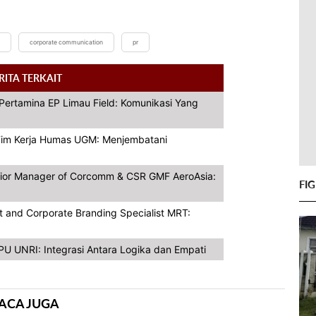
corporate communication
pr
RITA TERKAIT
T Pertamina EP Limau Field: Komunikasi Yang
a Tim Kerja Humas UGM: Menjembatani
nior Manager of Corcomm & CSR GMF AeroAsia:
FI
t and Corporate Branding Specialist MRT:
BPU UNRI: Integrasi Antara Logika dan Empati
ACA JUGA