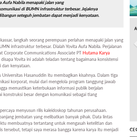
ita Aufa Nabila menapaki jalan yang
munikasi di BUMN infrastruktur terbesar. Jejaknya
ibangun seteguh jembatan dapat menjadi kenyataan.
A
Makassar, langkah seorang perempuan perlahan menapaki jalan yang
 infrastruktur terbesar. Dialah Yovita Aufa Nabila. Perjalanan
bat Corporate Communications Associate PT
Hutama Karya
disapa Yovita ini adalah teladan tentang bagaimana konsistensi
 dan kenyataan.
s Universitas Hasanuddin itu membagikan kisahnya. Dalam tiga
unikasi korporat, mulai dari mengelola program tanggung jawab
ingga memastikan keterbukaan informasi publik berjalan
ai konstruksi besar dengan komunikasi sebagai tiang
dipercaya menyusun rilis kaleidoskop tahunan perusahaan.
anjang jembatan yang melibatkan banyak pihak. Data lintas
waktu membuatnya tertantang untuk mengasah ketelitian dan
CE
is tersebut, tetapi saya merasa bangga karena karya itu menjadi