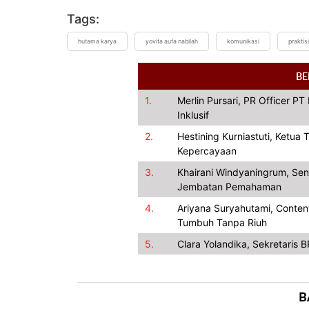
Tags:
hutama karya
yovita aufa nabilah
komunikasi
praktisi
BE
1.
Merlin Pursari, PR Officer P
Inklusif
2.
Hestining Kurniastuti, Ketu
Kepercayaan
3.
Khairani Windyaningrum, Se
Jembatan Pemahaman
4.
Ariyana Suryahutami, Conten
Tumbuh Tanpa Riuh
5.
Clara Yolandika, Sekretaris 
B