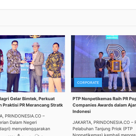
CORPORATE
gri Gelar Bimtek, Perkuat
PTP Nonpetikemas Raih PR Po
n Praktisi PR Merancang Stratk
Companies Awards dalam Aja
Indonesi
A, PRINDONESIA.CO –
rian Dalam Negeri
JAKARTA, PRINDONESIA.CO – 
agri) menyelenggarakan
Pelabuhan Tanjung Priok (PTP
an Tek
Nonpetikemas) kembali menor