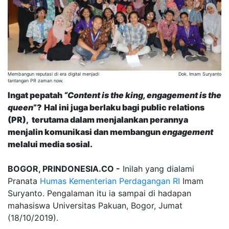
Membangun reputasi di era digital menjadi
Dok. Imam Suryanto
tantangan PR zaman now.
Ingat pepatah
“Conten
t
is
the
king
,
engagement is
the
queen
”
?
Hal ini juga berlaku bagi public relations
(PR), terutama dalam menjalankan perannya
menjalin komunikasi dan membangun
engagement
melalui media sosial.
BOGOR, PRINDONESIA.CO -
Inilah yang dialami
Pranata
Humas
Kementerian Perdagangan RI
Imam
Suryanto. Pengalaman itu ia sampai di hadapan
mahasiswa Universitas Pakuan, Bogor, Jumat
(18/10/2019).