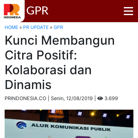
GPR
HOME
»
PR UPDATE
»
GPR
Kunci Membangun
Citra Positif:
Kolaborasi dan
Dinamis
PRINDONESIA.CO | Senin,
12/08/2019 |
3.699