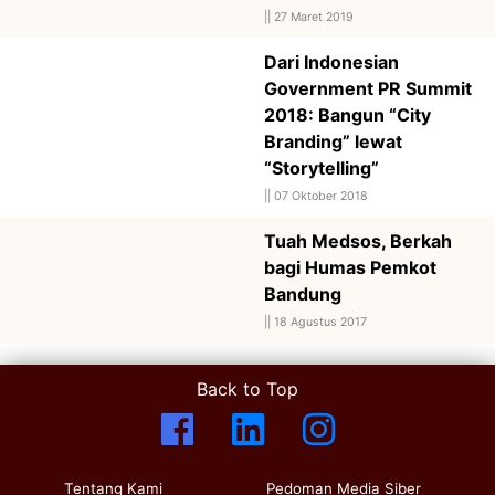
||
27 Maret 2019
Dari Indonesian
Government PR Summit
2018: Bangun “City
Branding” lewat
“Storytelling”
||
07 Oktober 2018
Tuah Medsos, Berkah
bagi Humas Pemkot
Bandung
||
18 Agustus 2017
Back to Top
Tentang Kami
Pedoman Media Siber