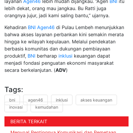
layanan
Agen46
lebih mudah dijangkau. “Agen
BNI
itu
lebih dekat, orang mau jangkau. Bu Ratti juga
orangnya jujur, jadi kami saling bantu,” ujarnya.
Kehadiran
BNI
Agen46
di Pulau Lembeh menunjukkan
bahwa akses layanan perbankan kini semakin merata
hingga ke wilayah kepulauan. Melalui pendekatan
berbasis komunitas dan dukungan pembiayaan
produktif,
BNI
berharap
inklusi
keuangan dapat
menjadi fondasi penguatan ekonomi masyarakat
secara berkelanjutan. (
ADV
)
Tags:
bni
agen46
inklusi
akses keuangan
inovasi
kemudahan
BERITA TERKAIT
Menyoal Pentingnya Komunikasi dan Pemetaan