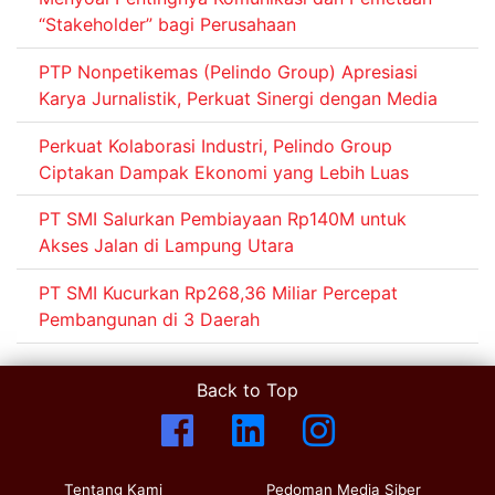
“Stakeholder” bagi Perusahaan
PTP Nonpetikemas (Pelindo Group) Apresiasi
Karya Jurnalistik, Perkuat Sinergi dengan Media
Perkuat Kolaborasi Industri, Pelindo Group
Ciptakan Dampak Ekonomi yang Lebih Luas
PT SMI Salurkan Pembiayaan Rp140M untuk
Akses Jalan di Lampung Utara
PT SMI Kucurkan Rp268,36 Miliar Percepat
Pembangunan di 3 Daerah
Back to Top
Tentang Kami
Pedoman Media Siber