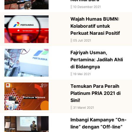
||
10 Desember 2021
Wajah Humas BUMN:
Kolaboratif untuk
Perkuat Narasi Positif
||
05 Juli 2021
Fajriyah Usman,
Pertamina: Jadilah Ahli
di Bidangnya
||
19 Mei 2021
Temukan Para Peraih
Platinum PRIA 2021 di
Sini!
||
31 Maret 2021
Imbangi Kampanye “On-
line” dengan “Off-line”