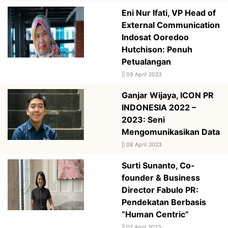
Eni Nur Ifati, VP Head of
External Communication
Indosat Ooredoo
Hutchison: Penuh
Petualangan
||
09 April 2023
Ganjar Wijaya, ICON PR
INDONESIA 2022 –
2023: Seni
Mengomunikasikan Data
||
08 April 2023
Surti Sunanto, Co-
founder & Business
Director Fabulo PR:
Pendekatan Berbasis
“Human Centric”
||
07 April 2023