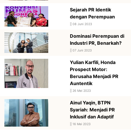
Sejarah PR Identik
dengan Perempuan
||
08 Juni 2023
Dominasi Perempuan di
Industri PR, Benarkah?
||
07 Juni 2023
Yulian Karfili, Honda
Prospect Motor:
Berusaha Menjadi PR
Auntentik
||
26 Mei 2023
Ainul Yaqin, BTPN
Syariah: Menjadi PR
Inklusif dan Adaptif
||
16 Mei 2023