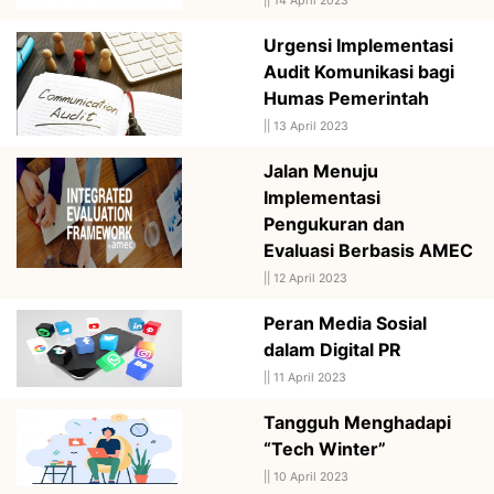
||
14 April 2023
Urgensi Implementasi
Audit Komunikasi bagi
Humas Pemerintah
||
13 April 2023
Jalan Menuju
Implementasi
Pengukuran dan
Evaluasi Berbasis AMEC
||
12 April 2023
Peran Media Sosial
dalam Digital PR
||
11 April 2023
Tangguh Menghadapi
“Tech Winter”
||
10 April 2023