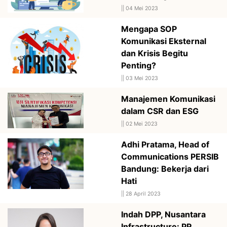
||
04 Mei 2023
Mengapa SOP
Komunikasi Eksternal
dan Krisis Begitu
Penting?
||
03 Mei 2023
Manajemen Komunikasi
dalam CSR dan ESG
||
02 Mei 2023
Adhi Pratama, Head of
Communications PERSIB
Bandung: Bekerja dari
Hati
||
28 April 2023
Indah DPP, Nusantara
Infrastructure: PR