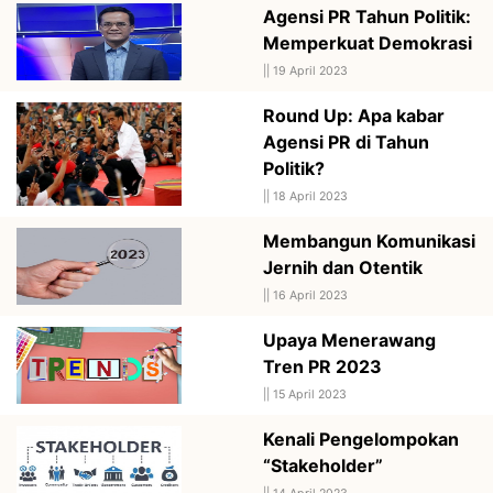
Agensi PR Tahun Politik:
Memperkuat Demokrasi
||
19 April 2023
Round Up: Apa kabar
Agensi PR di Tahun
Politik?
||
18 April 2023
Membangun Komunikasi
Jernih dan Otentik
||
16 April 2023
Upaya Menerawang
Tren PR 2023
||
15 April 2023
Kenali Pengelompokan
“Stakeholder”