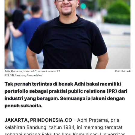
Adhi Pratama, Head of Communications PT
Dok. Pribadi
PERSIB Bandung Bermartabat.
Tak pernah terlintas di benak Adhi bakal memiliki
portofolio sebagai praktisi public relations (PR) dari
industri yang beragam. Semuanya ia lakoni dengan
penuh sukacita.
JAKARTA, PRINDONESIA.CO -
Adhi Pratama, pria
kelahiran Bandung, tahun 1984, ini memang tercatat
sebagai sarjana Fakultas Ilmu Komunikasi Universitas