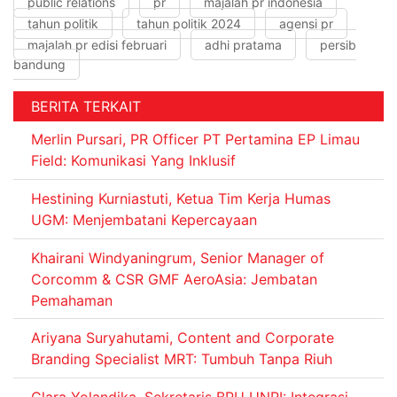
public relations
pr
majalah pr indonesia
tahun politik
tahun politik 2024
agensi pr
majalah pr edisi februari
adhi pratama
persib
bandung
BERITA TERKAIT
Merlin Pursari, PR Officer PT Pertamina EP Limau
Field: Komunikasi Yang Inklusif
Hestining Kurniastuti, Ketua Tim Kerja Humas
UGM: Menjembatani Kepercayaan
Khairani Windyaningrum, Senior Manager of
Corcomm & CSR GMF AeroAsia: Jembatan
Pemahaman
Ariyana Suryahutami, Content and Corporate
Branding Specialist MRT: Tumbuh Tanpa Riuh
Clara Yolandika, Sekretaris BPU UNRI: Integrasi