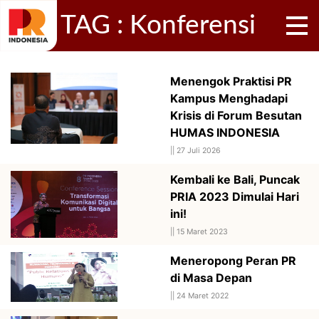
TAG : Konferensi
Menengok Praktisi PR
Kampus Menghadapi
Krisis di Forum Besutan
HUMAS INDONESIA
||
27 Juli 2026
Kembali ke Bali, Puncak
PRIA 2023 Dimulai Hari
ini!
||
15 Maret 2023
Meneropong Peran PR
di Masa Depan
||
24 Maret 2022