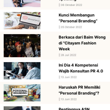
||
06 Oktober 2022
Kunci Membangun
“Personal Branding”
||
05 Oktober 2022
Berkaca dari Baim Wong
di "Citayam Fashion
Week
||
28 Juli 2022
Ini Dia 4 Kompetensi
Wajib Konsultan PR 4.0
||
13 Juni 2022
Haruskah PR Memiliki
"Personal Branding"?
||
13 Juni 2022
Pentingnya ASN