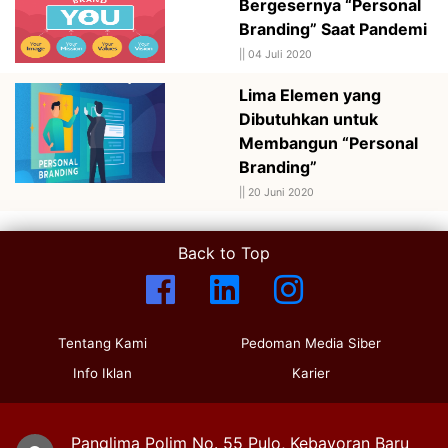
Bergesernya “Personal
Branding” Saat Pandemi
||
04 Juli 2020
Lima Elemen yang
Dibutuhkan untuk
Membangun “Personal
Branding”
||
20 Juni 2020
Back to Top
Tentang Kami
Pedoman Media Siber
Info Iklan
Karier
Panglima Polim No. 55 Pulo, Kebayoran Baru