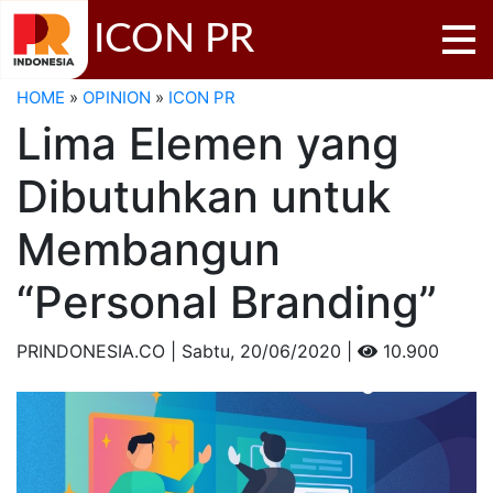
ICON PR
HOME
»
OPINION
»
ICON PR
Lima Elemen yang
Dibutuhkan untuk
Membangun
“Personal Branding”
PRINDONESIA.CO | Sabtu,
20/06/2020 |
10.900