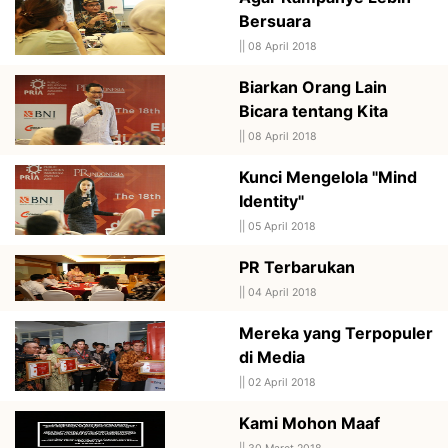
Bersuara
||
08 April 2018
Biarkan Orang Lain
Bicara tentang Kita
||
08 April 2018
Kunci Mengelola "Mind
Identity"
||
05 April 2018
PR Terbarukan
||
04 April 2018
Mereka yang Terpopuler
di Media
||
02 April 2018
Kami Mohon Maaf