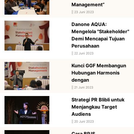
Management”
||
23 Juni 2023
Danone AQUA:
Mengelola "Stakeholder"
Demi Mencapai Tujuan
Perusahaan
||
22 Juni 2023
Kunci GGF Membangun
Hubungan Harmonis
dengan
||
21 Juni 2023
Strategi PR Blibli untuk
Menjangkau Target
Audiens
||
20 Juni 2023
Cara BPJS