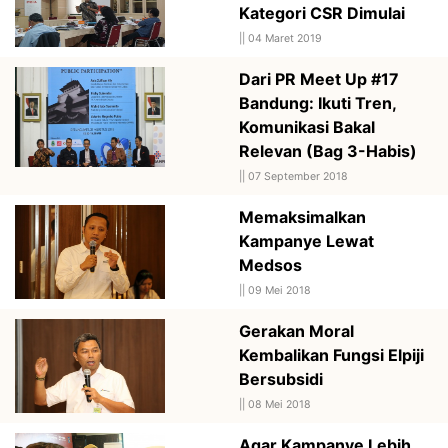
Kategori CSR Dimulai
||
04 Maret 2019
Dari PR Meet Up #17
Bandung: Ikuti Tren,
Komunikasi Bakal
Relevan (Bag 3-Habis)
||
07 September 2018
Memaksimalkan
Kampanye Lewat
Medsos
||
09 Mei 2018
Gerakan Moral
Kembalikan Fungsi Elpiji
Bersubsidi
||
08 Mei 2018
Agar Kampanye Lebih