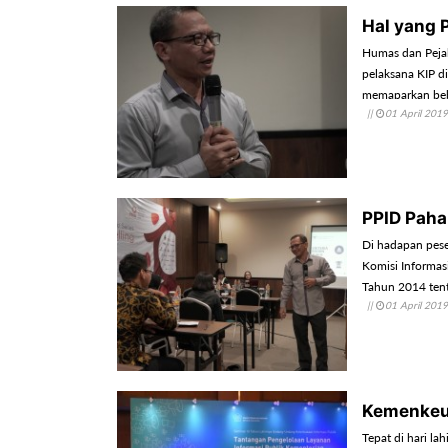
Hal yang 
Humas dan Pejab
pelaksana KIP d
memaparkan beb
||
01 April 2019
Informasi Publik
PPID Paha
Di hadapan pes
Komisi Informa
Tahun 2014 tent
||
01 April 2019
teknis pelaksana
Kemenkeu 
Tepat di hari l