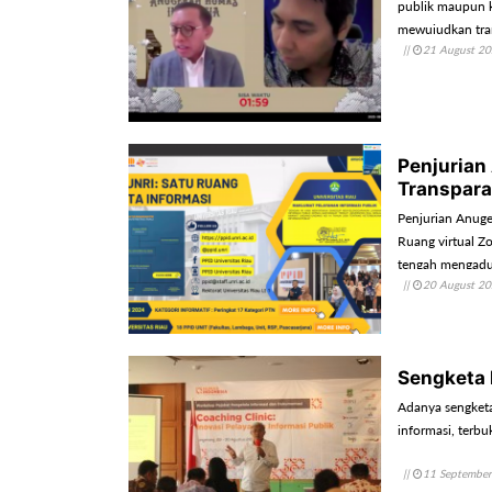
publik maupun k
mewujudkan trans
||
21 August 2
Penjurian
Transpara
Penjurian Anuge
Ruang virtual Z
tengah mengadu 
||
20 August 2
instansi masing
Sengketa 
Adanya sengket
informasi, terbu
||
11 Septembe