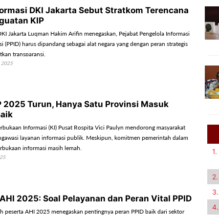
formasi DKI Jakarta Sebut Stratkom Terencana
guatan KIP
DKI Jakarta Luqman Hakim Arifin menegaskan, Pejabat Pengelola Informasi
 (PPID) harus dipandang sebagai alat negara yang dengan peran strategis
kan transparansi.
 2025
P 2025 Turun, Hanya Satu Provinsi Masuk
Baik
rbukaan Informasi (KI) Pusat Rospita Vici Paulyn mendorong masyarakat
gawasi layanan informasi publik. Meskipun, komitmen pemerintah dalam
rbukaan informasi masih lemah.
1.
025
2.
3.
 AHI 2025: Soal Pelayanan dan Peran Vital PPID
4.
h peserta AHI 2025 menegaskan pentingnya peran PPID baik dari sektor