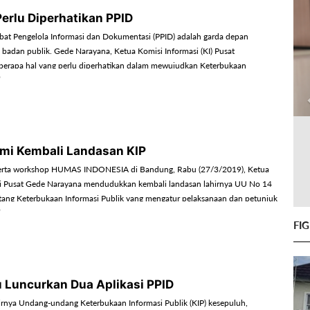
Perlu Diperhatikan PPID
at Pengelola Informasi dan Dokumentasi (PPID) adalah garda depan
i badan publik. Gede Narayana, Ketua Komisi Informasi (KI) Pusat
erapa hal yang perlu diperhatikan dalam mewujudkan Keterbukaan
 (KIP) yang transparan dan akuntabel.
mi Kembali Landasan KIP
erta workshop HUMAS INDONESIA di Bandung, Rabu (27/3/2019), Ketua
si Pusat Gede Narayana mendudukkan kembali landasan lahirnya UU No 14
ang Keterbukaan Informasi Publik yang mengatur pelaksanaan dan petunjuk
an Keterbukaan Informasi Publik (KIP). Apa saja?
FI
Luncurkan Dua Aplikasi PPID
ahirnya Undang-undang Keterbukaan Informasi Publik (KIP) kesepuluh,