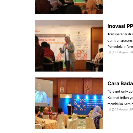
Inovasi P
Transparansi di 
dari transparan
Pengelola Infor
||
29 August 2
Cara Bada
“It is not only 
Kalimat inilah y
membuka Seminar
||
01 August 2
Jakarta, Senin (