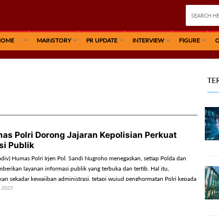
HOME
MAINSTORY
PR UPDATE
INTERVIEW
FIGURE
O
TE
as Polri Dorong Jajaran Kepolisian Perkuat
i Publik
adiv) Humas Polri Irjen Pol. Sandi Nugroho menegaskan, setiap Polda dan
berikan layanan informasi publik yang terbuka dan tertib. Hal itu,
an sekadar kewajiban administrasi, tetapi wujud penghormatan Polri kepada
 2025
dalam memperoleh informasi.