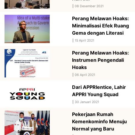
||
08 Desember 2021
Perang Melawan Hoaks:
Minimalisasi Efek Ruang
Gema dengan Literasi
||
15 April 2021
Perang Melawan Hoaks:
Instrumen Pengendali
Hoaks
||
06 April 2021
Dari APPRIentice, Lahir
APPRI Young Squad
||
30 Januari 2021
Pekerjaan Rumah
Kemenkominfo Menuju
Normal yang Baru