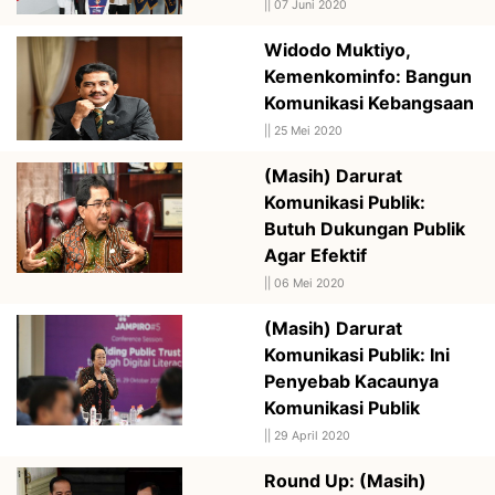
||
07 Juni 2020
Widodo Muktiyo,
Kemenkominfo: Bangun
Komunikasi Kebangsaan
||
25 Mei 2020
(Masih) Darurat
Komunikasi Publik:
Butuh Dukungan Publik
Agar Efektif
||
06 Mei 2020
(Masih) Darurat
Komunikasi Publik: Ini
Penyebab Kacaunya
Komunikasi Publik
||
29 April 2020
Round Up: (Masih)