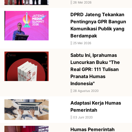
||
26 Mei 2026
DPRD Jateng Tekankan
Pentingnya GPR Bangun
Komunikasi Publik yang
Berdampak
||
25 Mei 2026
Sabtu Ini, Iprahumas
Luncurkan Buku "The
Real GPR: 111 Tulisan
Pranata Humas
Indonesia"
||
28 Agustus 2020
Adaptasi Kerja Humas
Pemerintah
||
03 Juni 2020
Humas Pemerintah