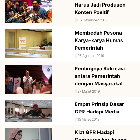
Harus Jadi Produsen
Konten Positif
||
06 Desember 2019
Membedah Pesona
Karya-karya Humas
Pemerintah
||
26 Agustus 2019
Pentingnya Kokreasi
antara Pemerintah
dengan Masyarakat
||
27 Maret 2019
Empat Prinsip Dasar
GPR Hadapi Media
||
15 Maret 2019
Kiat GPR Hadapi
Gempuran Isu Jelang