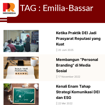
TAG : Emilia-Bassar
Ketika Praktik DEI Jadi
Prasyarat Reputasi yang
Kuat
||
20 Juni 2025
Membangun “Personal
Branding" di Media
Sosial
||
17 November 2022
Kenali Enam Tahap
Strategi Komunikasi DEI
dan ESG
||
22 Mei 2022