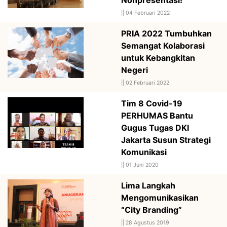
||
04 Februari 2022
PRIA 2022 Tumbuhkan
Semangat Kolaborasi
untuk Kebangkitan
Negeri
||
02 Februari 2022
Tim 8 Covid-19
PERHUMAS Bantu
Gugus Tugas DKI
Jakarta Susun Strategi
Komunikasi
||
01 Juni 2020
Lima Langkah
Mengomunikasikan
“City Branding”
||
28 Agustus 2019