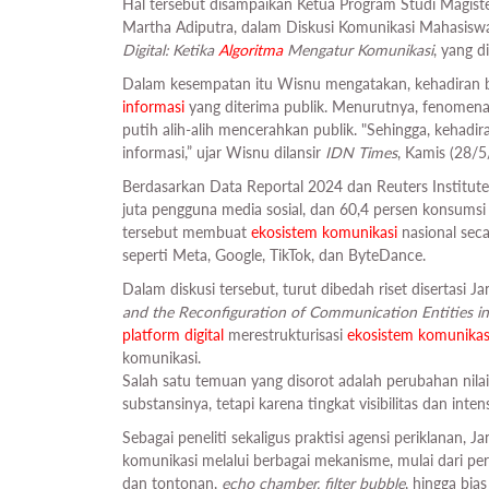
Hal tersebut disampaikan Ketua Program Studi Magis
Martha Adiputra, dalam Diskusi Komunikasi Mahasisw
Digital: Ketika
Algoritma
Mengatur Komunikasi
, yang d
Dalam kesempatan itu Wisnu mengatakan, kehadiran b
informasi
yang diterima publik. Menurutnya, fenomen
putih alih-alih mencerahkan publik. "Sehingga, kehadi
informasi,” ujar Wisnu dilansir
IDN Times
, Kamis (28/5
Berdasarkan Data Reportal 2024 dan Reuters Institute 
juta pengguna media sosial, dan 60,4 persen konsumsi b
tersebut membuat
ekosistem komunikasi
nasional seca
seperti Meta, Google, TikTok, dan ByteDance.
Dalam diskusi tersebut, turut dibedah riset disertasi J
and the Reconfiguration of Communication Entities in
platform digital
merestrukturisasi
ekosistem komunikas
komunikasi.
Salah satu temuan yang disorot adalah perubahan nilai
substansinya, tetapi karena tingkat visibilitas dan inten
Sebagai peneliti sekaligus praktisi agensi periklanan, 
komunikasi melalui berbagai mekanisme, mulai dari per
dan tontonan,
echo chamber, filter bubble
, hingga bia