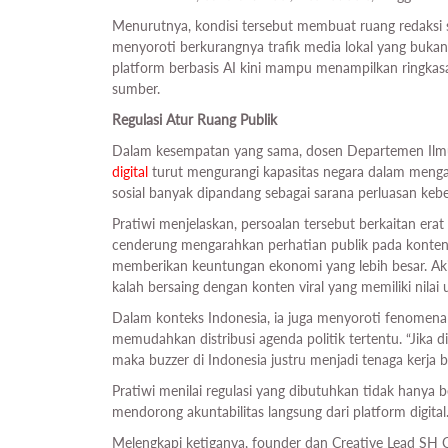
Menurutnya, kondisi tersebut membuat ruang redaksi s
menyoroti berkurangnya trafik media lokal yang bukan
platform berbasis AI kini mampu menampilkan ringkasan
sumber.
Regulasi Atur Ruang Publik
Dalam kesempatan yang sama, dosen Departemen Ilm
digital
turut mengurangi kapasitas negara dalam menga
sosial banyak dipandang sebagai sarana perluasan kebe
Pratiwi menjelaskan, persoalan tersebut berkaitan era
cenderung mengarahkan perhatian publik pada konten
memberikan keuntungan ekonomi yang lebih besar. Akib
kalah bersaing dengan konten viral yang memiliki nilai 
Dalam konteks Indonesia, ia juga menyoroti fenomena
memudahkan distribusi agenda politik tertentu. “Jika d
maka buzzer di Indonesia justru menjadi tenaga kerja b
Pratiwi menilai regulasi yang dibutuhkan tidak hanya
mendorong akuntabilitas langsung dari platform digital
Melengkapi ketiganya, founder dan Creative Lead SH