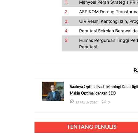
1.
Menyoal Peran Strategis PR 
2.
ASPIKOM Dorong Transformas
3.
UIR Resmi Kantongi Izin, Pr
4.
Reputasi Sekolah Berawal dar
5.
Humas Perguruan Tinggi Perl
Reputasi
B
Saatnya Optimalisasi Teknologi Data Digit
Makin Optimal dengan SEO
11 March 2020
0
TENTANG PENULIS