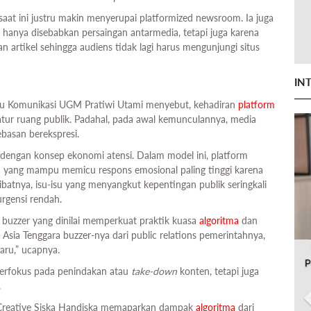
aat ini justru makin menyerupai platformized newsroom. Ia juga
 hanya disebabkan persaingan antarmedia, tetapi juga karena
 artikel sehingga audiens tidak lagi harus mengunjungi situs
IN
u Komunikasi UGM Pratiwi Utami menyebut, kehadiran
platform
tur ruang publik. Padahal, pada awal kemunculannya, media
basan berekspresi.
t dengan konsep ekonomi atensi. Dalam model ini, platform
 yang mampu memicu respons emosional paling tinggi karena
atnya, isu-isu yang menyangkut kepentingan publik seringkali
urgensi rendah.
 buzzer yang dinilai memperkuat praktik kuasa
algoritma
dan
i Asia Tenggara buzzer-nya dari public relations pemerintahnya,
aru,” ucapnya.
P
 berfokus pada penindakan atau
take-down
konten, tetapi juga
.
 Creative Siska Handiska memaparkan dampak
algoritma
dari