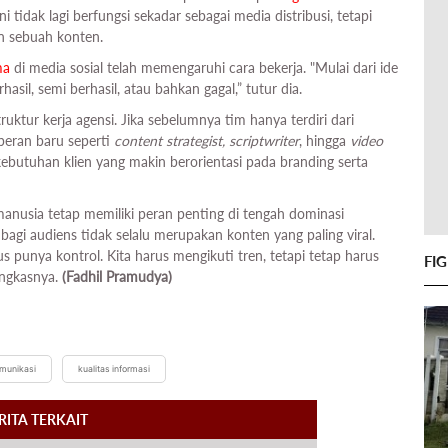
ni tidak lagi berfungsi sekadar sebagai media distribusi, tetapi
n sebuah konten.
ma
di media sosial telah memengaruhi cara bekerja. "Mulai dari ide
sil, semi berhasil, atau bahkan gagal,” tutur dia.
ktur kerja agensi. Jika sebelumnya tim hanya terdiri dari
 peran baru seperti
content strategist, scriptwriter
, hingga
video
butuhan klien yang makin berorientasi pada branding serta
anusia tetap memiliki peran penting di tengah dominasi
agi audiens tidak selalu merupakan konten yang paling viral.
arus punya kontrol. Kita harus mengikuti tren, tetapi tetap harus
FI
ungkasnya.
(Fadhil Pramudya)
munikasi
kualitas informasi
RITA TERKAIT