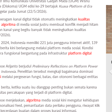
ter Ilmu Komunikasi Universitas Gadjah Mada (UGM) Wisnu
a (Diskoma) UGM edisi ke-29 bertajuk
Kuasa Platform di Era
igelar pada Jumat (22/5/2026).
eragam kanal digital tidak otomatis meningkatkan
kualitas
a
algoritma
di media sosial justru membuat konflik menjadi hitam
ran kanal yang begitu banyak tidak meningkatkan kualitas
/2026).
2024, Indonesia memiliki 221 juta pengguna internet aktif, 139
erita kini berlangsung melalui platform media sosial. Kondisi
ra fungsional bergantung pada infrastruktur
platform digital
anoe Arijanto berjudul
Preliminary Reflections on Platform Power
 Indonesia
. Penelitian tersebut mengkaji bagaimana dominasi
i
melalui pergeseran fungsi, batas, dan otonomi berbagai entitas
 berita, ketika suatu isu dianggap penting bukan semata karena
sitas percakapan yang terjadi di platform digital.
Janoe menjelaskan,
algoritma
media sosial kini mengatur kehidupan
sonalisasi feed, pemanfaatan data perilaku pengguna, riwayat klik
s kecerdasan buatan dalam proses kurasi informasi.