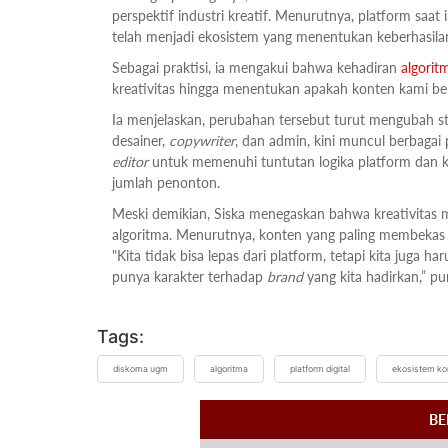
perspektif industri kreatif. Menurutnya, platform saat i
telah menjadi ekosistem yang menentukan keberhasila
Sebagai praktisi, ia mengakui bahwa kehadiran
algorit
kreativitas hingga menentukan apakah konten kami berha
Ia menjelaskan, perubahan tersebut turut mengubah stru
desainer,
copywriter
, dan admin, kini muncul berbagai
editor
untuk memenuhi tuntutan logika platform dan ke
jumlah penonton.
Meski demikian, Siska menegaskan bahwa kreativitas m
algoritma. Menurutnya, konten yang paling membekas b
"Kita tidak bisa lepas dari platform, tetapi kita juga h
punya karakter terhadap
brand
yang kita hadirkan,” p
Tags:
diskoma ugm
algoritma
platform digital
ekosistem ko
BE