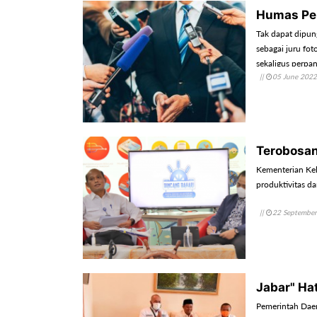
Humas Pem
Tak dapat dipun
sebagai juru fot
sekaligus perpa
||
05 June 2022
Terobosan
Kementerian Kel
produktivitas d
||
22 Septembe
Jabar" Hat
Pemerintah Daer