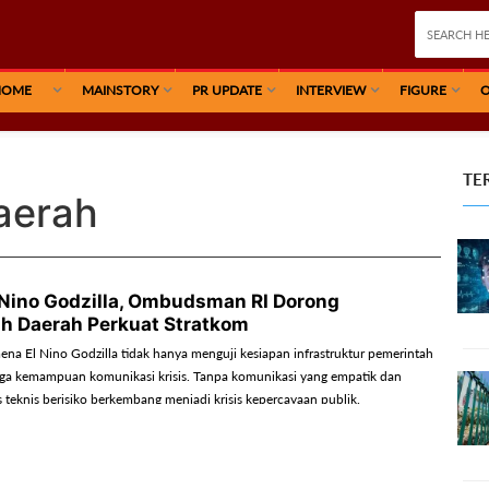
HOME
MAINSTORY
PR UPDATE
INTERVIEW
FIGURE
O
TE
aerah
 Nino Godzilla, Ombudsman RI Dorong
h Daerah Perkuat Stratkom
a El Nino Godzilla tidak hanya menguji kesiapan infrastruktur pemerintah
juga kemampuan komunikasi krisis. Tanpa komunikasi yang empatik dan
is teknis berisiko berkembang menjadi krisis kepercayaan publik.