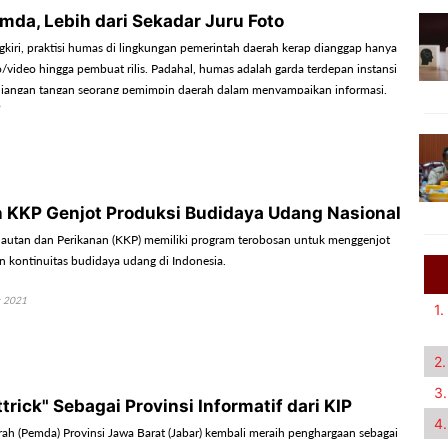
da, Lebih dari Sekadar Juru Foto
gkiri, praktisi humas di lingkungan pemerintah daerah kerap dianggap hanya
o/video hingga pembuat rilis. Padahal, humas adalah garda terdepan instansi
njangan tangan seorang pemimpin daerah dalam menyampaikan informasi.
 KKP Genjot Produksi Budidaya Udang Nasional
autan dan Perikanan (KKP) memiliki program terobosan untuk menggenjot
an kontinuitas budidaya udang di Indonesia.
r 2021
1.
2.
3.
trick" Sebagai Provinsi Informatif dari KIP
4.
ah (Pemda) Provinsi Jawa Barat (Jabar) kembali meraih penghargaan sebagai