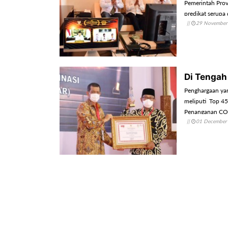
Pemerintah Provi
predikat serupa
||
29 November
Di Tengah
Penghargaan yan
meliputi Top 45
Penanganan COV
||
01 December
Birokrasi (PAN-