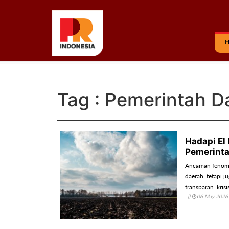
Tag : Pemerintah D
Hadapi El
Pemerinta
Ancaman fenomen
daerah, tetapi 
transparan, kris
||
06 May 2026