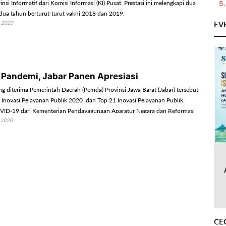
5.
nsi Informatif dari Komisi Informasi (KI) Pusat. Prestasi ini melengkapi dua
 dua tahun berturut-turut yakni 2018 dan 2019.
EV
 2020
 Pandemi, Jabar Panen Apresiasi
g diterima Pemerintah Daerah (Pemda) Provinsi Jawa Barat (Jabar) tersebut
 Inovasi Pelayanan Publik 2020 dan Top 21 Inovasi Pelayanan Publik
ID-19 dari Kementerian Pendayagunaan Aparatur Negara dan Reformasi
 2020
RB).
CE