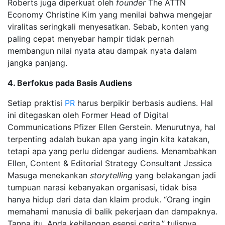
Roberts juga diperkuat oleh
founder
The ATTN
Economy Christine Kim yang menilai bahwa mengejar
viralitas seringkali menyesatkan. Sebab, konten yang
paling cepat menyebar hampir tidak pernah
membangun nilai nyata atau dampak nyata dalam
jangka panjang.
4. Berfokus pada Basis Audiens
Setiap praktisi
PR
harus berpikir berbasis audiens. Hal
ini ditegaskan oleh Former Head of Digital
Communications Pfizer Ellen Gerstein. Menurutnya, hal
terpenting adalah bukan apa yang ingin kita katakan,
tetapi apa yang perlu didengar audiens. Menambahkan
Ellen, Content & Editorial Strategy Consultant Jessica
Masuga menekankan
storytelling
yang belakangan jadi
tumpuan narasi kebanyakan organisasi, tidak bisa
hanya hidup dari data dan klaim produk. “Orang ingin
memahami manusia di balik pekerjaan dan dampaknya.
Tanpa itu, Anda kehilangan esensi cerita,” tulisnya.