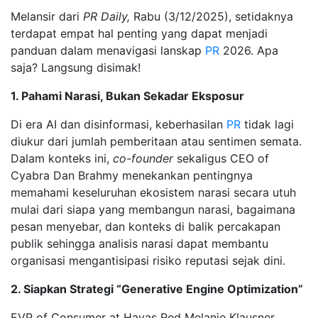
Melansir dari
PR Daily,
Rabu (3/12/2025), setidaknya
terdapat empat hal penting yang dapat menjadi
panduan dalam menavigasi lanskap
PR
2026. Apa
saja? Langsung disimak!
1. Pahami Narasi, Bukan Sekadar Eksposur
Di era AI dan disinformasi, keberhasilan
PR
tidak lagi
diukur dari jumlah pemberitaan atau sentimen semata.
Dalam konteks ini,
co-founder
sekaligus CEO of
Cyabra Dan Brahmy menekankan pentingnya
memahami keseluruhan ekosistem narasi secara utuh
mulai dari siapa yang membangun narasi, bagaimana
pesan menyebar, dan konteks di balik percakapan
publik sehingga analisis narasi dapat membantu
organisasi mengantisipasi risiko reputasi sejak dini.
2. Siapkan Strategi “Generative Engine Optimization”
EVP of Consumer at Havas Red Melanie Klausner