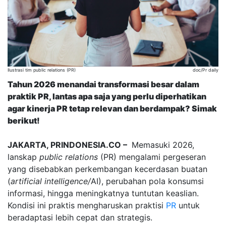
Ilustrasi tim public relations (PR)
doc/Pr daily
Tahun 2026 menandai transformasi besar dalam
praktik PR, lantas apa saja yang perlu diperhatikan
agar kinerja PR tetap relevan dan berdampak? Simak
berikut!
JAKARTA, PRINDONESIA.CO –
Memasuki 2026,
lanskap
public relations
(PR) mengalami pergeseran
yang disebabkan perkembangan kecerdasan buatan
(
artificial intelligence/
AI), perubahan pola konsumsi
informasi, hingga meningkatnya tuntutan keaslian.
Kondisi ini praktis mengharuskan praktisi
PR
untuk
beradaptasi lebih cepat dan strategis.