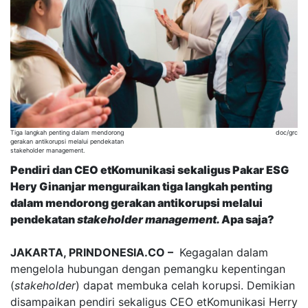
Tiga langkah penting dalam mendorong
doc/grc
gerakan antikorupsi melalui pendekatan
stakeholder management.
Pendiri dan CEO etKomunikasi sekaligus Pakar ESG
Hery Ginanjar menguraikan tiga langkah penting
dalam mendorong gerakan antikorupsi melalui
pendekatan
stakeholder management.
Apa saja?
JAKARTA, PRINDONESIA.CO –
Kegagalan dalam
mengelola hubungan dengan pemangku kepentingan
(
stakeholder
) dapat membuka celah korupsi. Demikian
disampaikan pendiri sekaligus CEO etKomunikasi Herry