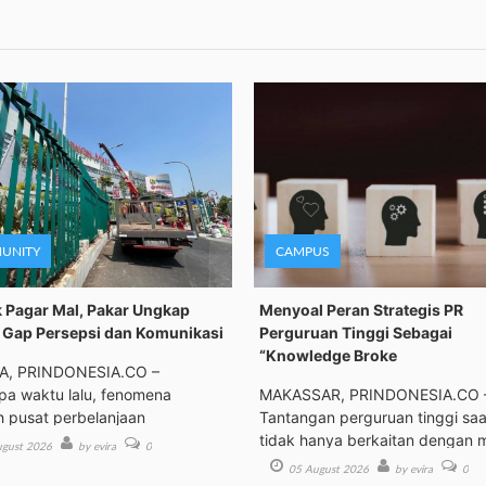
UNITY
CAMPUS
 Pagar Mal, Pakar Ungkap
Menyoal Peran Strategis PR
Gap Persepsi dan Komunikasi
Perguruan Tinggi Sebagai
“Knowledge Broke
A, PRINDONESIA.CO –
a waktu lalu, fenomena
MAKASSAR, PRINDONESIA.CO 
h pusat perbelanjaan
Tantangan perguruan tinggi saat
tidak hanya berkaitan dengan 
gust 2026
by evira
0
05 August 2026
by evira
0