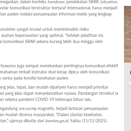
 menegaskan, dalam konteks
handover
, pendekatan SBAR
(situation,
andar komunikasi terstruktur bertaraf internasional, harus menjadi
n pasien melalui penyampaian informasi medis yang lengkap
nsisten sangat krusial untuk meminimalisir risiko
uhan keperawatan yang optimal. “Setelah pelatihan ini,
si komunikasi SBAR selama kurang lebih dua minggu oleh
arbuwono juga sempat menekankan pentingnya komunikasi efektif
emahaman terkait instruksi obat kerap dipicu oleh komunikasi
ak serius pada kondisi kesehatan pasien.
ng jelas, tepat, dan mudah dipahami harus menjadi prioritas
asi yang jelas dapat menyelamatkan nyawa. Pandangan tersebut ia
an selama pandemi COVID-19 beberapa tahun lalu.
mengandung
microchip
magnetis, terjadi lantaran penyampaian
dan mudah dicerna masyarakat. "Dalam (dunia) kesehatan,
an," ujarnya dikutip dari
kemkes.go.id
, Sabtu (15/11/2025).