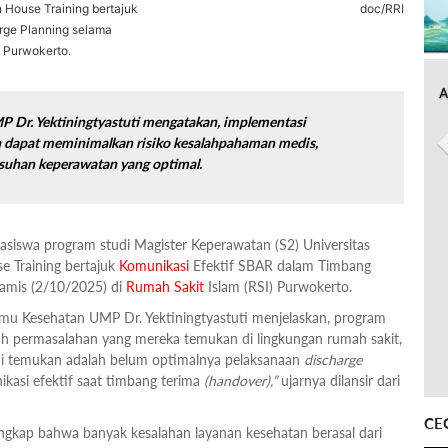
House Training bertajuk
doc/RRI
rge Planning selama
) Purwokerto.
A
P Dr. Yektiningtyastuti mengatakan, implementasi
 dapat meminimalkan risiko kesalahpahaman medis,
uhan keperawatan yang optimal.
siswa program studi Magister Keperawatan (S2) Universitas
 Training bertajuk
Komunikasi
Efektif SBAR dalam Timbang
Kamis (2/10/2025) di
Rumah Sakit
Islam (RSI) Purwokerto.
lmu Kesehatan UMP Dr. Yektiningtyastuti menjelaskan, program
ah permasalahan yang mereka temukan di lingkungan rumah sakit,
mi temukan adalah belum optimalnya pelaksanaan
discharge
kasi efektif saat timbang terima
(handover),”
ujarnya dilansir dari
CE
gkap bahwa banyak kesalahan layanan kesehatan berasal dari