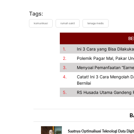
Tags:
komunikasi
rumah sakit
tenaga medis
BE
1.
Ini 3 Cara yang Bisa Dilakuka
2.
Polemik Pagar Mal, Pakar U
3.
Menyoal Pemanfaatan “Earned 
4.
Catat! Ini 3 Cara Mengolah 
Bernilai
5.
RS Husada Utama Gandeng P
B
Saatnya Optimalisasi Teknologi Data Digit