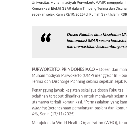
Universitas Muhammadiyah Purwokerto (UMP) menggelar In 
Komunikasi Efektif SBAR dalam Timbang Terima dan Discha
sepekan sejak Kamis (2/10/2025) di Rumah Sakit Islam (RSI
Dosen Fakultas Ilmu Kesehatan UM
komunikasi SBAR secara konsisten
dan memastikan kesinambungan as
PURWOKERTO, PRINDONESIA.CO –
Dosen dan maha
Muhammadiyah Purwokerto (UMP) menggelar In House
Terima dan Discharge Planning selama sepekan sejak 
Penanggung jawab kegiatan sekaligus dosen Fakultas I
pelatihan tersebut dihadirkan untuk menjawab sejuml
utamanya terkait komunikasi. “Permasalahan yang ka
planning
(perencanaan pemulangan pasien) dan komuni
RRI
, Senin (17/11/2025).
Merujuk data World Health Organization (WHO), terun