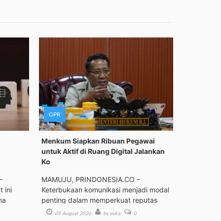
GPR
Menkum Siapkan Ribuan Pegawai
untuk Aktif di Ruang Digital Jalankan
Ko
–
MAMUJU, PRINDONESIA.CO –
 ini
Keterbukaan komunikasi menjadi modal
ma
penting dalam memperkuat reputas
05 August 2026
by evira
0