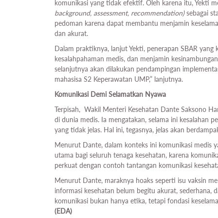
komunikasi yang tidak efektif. Oleh karena itu, Yekti
background, assessment, recommendation)
sebagai st
pedoman karena dapat membantu menjamin keselamata
dan akurat.
Dalam praktiknya, lanjut Yekti, penerapan SBAR yang ko
kesalahpahaman medis, dan menjamin kesinambungan as
selanjutnya akan dilakukan pendampingan implementa
mahasisa S2 Keperawatan UMP,” lanjutnya.
Komunikasi Demi Selamatkan Nyawa
Terpisah, Wakil Menteri Kesehatan Dante Saksono H
di dunia medis. Ia mengatakan, selama ini kesalahan p
yang tidak jelas. Hal ini, tegasnya, jelas akan berdamp
Menurut Dante, dalam konteks ini komunikasi medis ya
utama bagi seluruh tenaga kesehatan, karena komunik
perkuat dengan contoh tantangan komunikasi kesehat
Menurut Dante, maraknya hoaks seperti isu vaksin 
informasi kesehatan belum begitu akurat, sederhana, 
komunikasi bukan hanya etika, tetapi fondasi keselamat
(EDA)