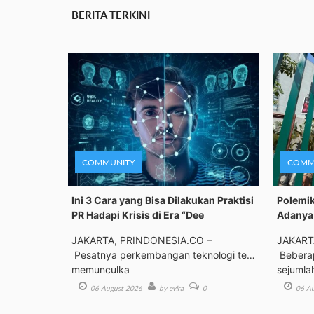
BERITA TERKINI
COMMUNITY
COMM
Ini 3 Cara yang Bisa Dilakukan Praktisi
Polemik
PR Hadapi Krisis di Era “Dee
Adanya 
JAKARTA, PRINDONESIA.CO –
JAKART
Pesatnya perkembangan teknologi telah
Beberap
memunculka
sejumla
06 August 2026
by evira
0
06 Au