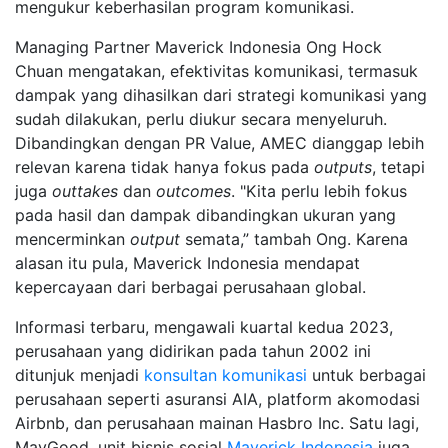
mengukur keberhasilan program komunikasi.
Managing Partner Maverick Indonesia Ong Hock
Chuan mengatakan, efektivitas komunikasi, termasuk
dampak yang dihasilkan dari strategi komunikasi yang
sudah dilakukan, perlu diukur secara menyeluruh.
Dibandingkan dengan PR Value, AMEC dianggap lebih
relevan karena tidak hanya fokus pada
outputs
, tetapi
juga
outtakes
dan
outcomes
. "Kita perlu lebih fokus
pada hasil dan dampak dibandingkan ukuran yang
mencerminkan
output
semata,” tambah Ong. Karena
alasan itu pula, Maverick Indonesia mendapat
kepercayaan dari berbagai perusahaan global.
Informasi terbaru, mengawali kuartal kedua 2023,
perusahaan yang didirikan pada tahun 2002 ini
ditunjuk menjadi
konsultan komunikasi
untuk berbagai
perusahaan seperti asuransi AIA, platform akomodasi
Airbnb, dan perusahaan mainan Hasbro Inc. Satu lagi,
MavGood, unit bisnis sosial
Maverick Indonesia
juga