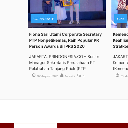
CORPORATE
GPR
Fiona Sari Utami Corporate Secretary
Kemenda
PTP Nonpetikemas, Raih Popular PR
Keahlia
Person Awards di IPRS 2026
Stratk
JAKARTA, PRINDONESIA.CO – Senior
JAKART
Manager Sekretaris Perusahaan PT
Kemente
Pelabuhan Tanjung Priok (PTP
(Kemend
Bimbing
07 August 2026
by evira
0
07 Au