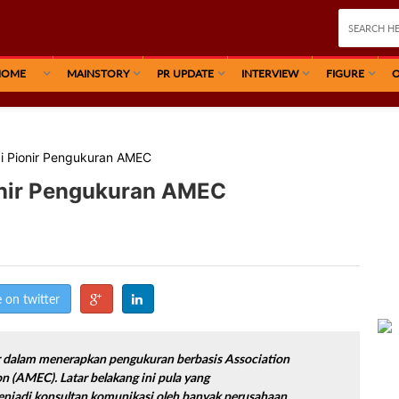
HOME
MAINSTORY
PR UPDATE
INTERVIEW
FIGURE
O
di Pionir Pengukuran AMEC
onir Pengukuran AMEC
 on twitter
r dalam menerapkan pengukuran berbasis Association
n (AMEC). Latar belakang ini pula yang
njadi konsultan komunikasi oleh banyak perusahaan