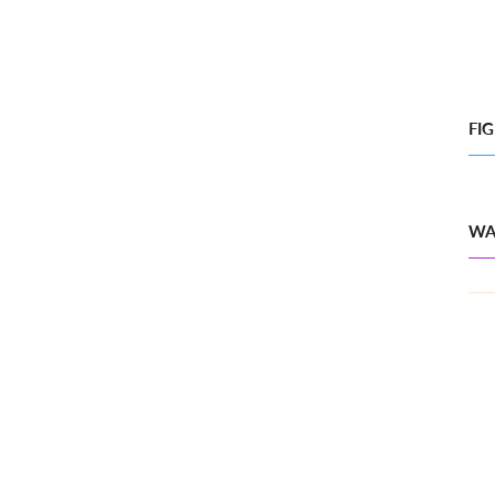
FI
WA