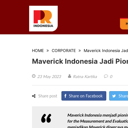
HOME
CORPORATE
Maverick Indonesia Ja
Maverick Indonesia Jadi Pi
23 May 2023
Ratna Kartika
0
Share post
Share on Facebook
Share
Maverick Indonesia menjadi pioni
for the Measurement and Evaluatio
menjadikan Maverick dipercaya me