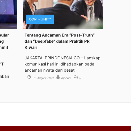
COMMUNITY
pular
Tentang Ancaman Era “Post-Truth”
ng
dan “Deepfake” dalam Praktik PR
mmit
Kiwari
JAKARTA, PRINDONESIA.CO – Lanskap
PT
komunikasi hari ini dihadapkan pada
ancaman nyata dari pesat
ehkan
07 August 2026
by evira
0