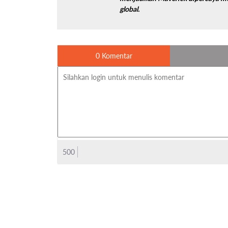
global.
0 Komentar
500