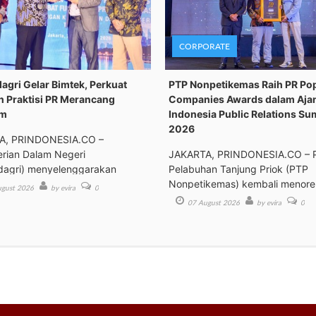
CORPORATE
gri Gelar Bimtek, Perkuat
PTP Nonpetikemas Raih PR Po
n Praktisi PR Merancang
Companies Awards dalam Aja
om
Indonesia Public Relations Su
2026
A, PRINDONESIA.CO –
rian Dalam Negeri
JAKARTA, PRINDONESIA.CO – 
agri) menyelenggarakan
Pelabuhan Tanjung Priok (PTP
an Tek
Nonpetikemas) kembali menor
gust 2026
by evira
0
pre
07 August 2026
by evira
0