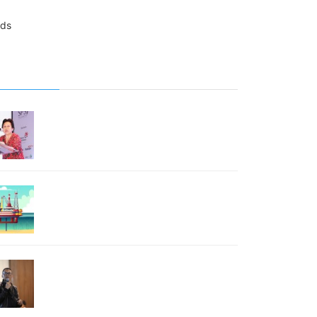
RPOPULER
“Nation Branding” Butuh Tim “Issue
Management”
26 March 2019
Belajar dari Kasus Tumpahan Minyak Pertamina
18 February 2020
Tahapan Mengolah “Big Data”
27 March 2019