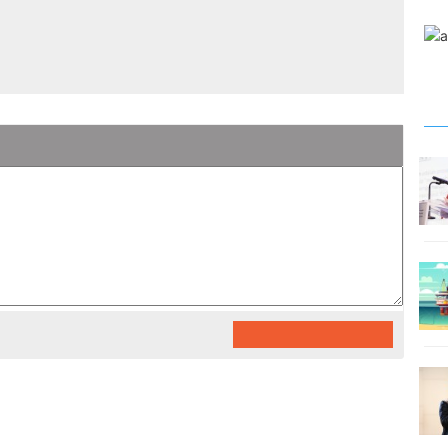
dengan menerbitkan kebijakan penyetaraan dari
an fungsional Aparatur Sipil Negara (ASN).
alah satu bentuk transformasi pranata humas agar
dan efisien.
TE
POST COMMENT