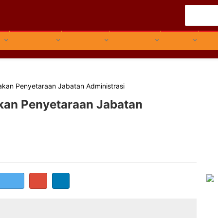
HOME
MAINSTORY
PR UPDATE
INTERVIEW
FIGURE
O
jakan Penyetaraan Jabatan Administrasi
akan Penyetaraan Jabatan
on twitter
n visi Presiden Jokowi dalam melakukan