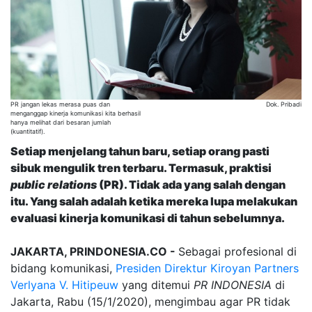
PR jangan lekas merasa puas dan
Dok. Pribadi
menganggap kinerja komunikasi kita berhasil
hanya melihat dari besaran jumlah
(kuantitatif).
Setiap menjelang tahun baru, setiap orang pasti
sibuk mengulik tren terbaru. Termasuk, praktisi
public relations
(
PR
)
. Tidak ada yang salah dengan
itu. Yang salah adalah ketika mereka lupa melakukan
evaluasi kinerja komunikasi di tahun sebelumnya.
JAKARTA, PRINDONESIA.CO -
Sebagai profesional di
bidang komunikasi,
Presiden Direktur Kiroyan Partners
Verlyana V. Hitipeuw
yang ditemui
PR INDONESIA
di
Jakarta, Rabu (15/1/2020), mengimbau agar PR tidak