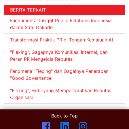
BERITA TERKAIT
Fundamental Insight Public Relations Indonesia
dalam Satu Dekade
Transformasi Praktik PR di Tengah Kemajuan AI
"Flexing", Gagapnya Komunikasi Internal, dan
Peran PR Mengelola Reputasi
Fenomena "Flexing" dan Gagalnya Penerapan
"Good Governance"
"Flexing", Hobi yang Mempertaruhkan Reputasi
Organisasi
Back to Top