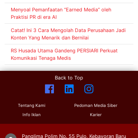
Menyoal Pemanfaatan “Earned Media” oleh
Praktisi PR di era AI
Catat! Ini 3 Cara Mengolah Data Perusahaan Jadi
Konten Yang Menarik dan Bernilai
RS Husada Utama Gandeng PERSIARI Perkuat
Komunikasi Tenaga Medis
Back to Top
Tentang Kami
Pedoman Media Siber
Info Iklan
Karier
Panglima Polim No. 55 Pulo, Kebayoran Baru