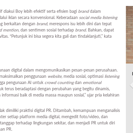
tif diakui Boy lebih efektif serta efisien bagi
brand
dalam
lui iklan secara konvensional. Keberadaan
social media listening
ng berkaitan dengan
brand
, merespons isu lebih dini dan tepat
d mention
, dan sentimen sosial terhadap
brand
. Bahkan, dapat
s. “Petunjuk ini bisa segera kita gali dan tindaklanjuti,” kata
gunaan digital dalam mengomunikasikan pesan-pesan perusahaan.
memaksimalkan penggunaan
website,
media sosial, optimasi
listening
ngga pengunaan AI untuk
crowd counting
dan
emotional
untuk terus beradaptasi dengan perubahan yang begitu dinamis,
informasi baik di media massa maupun sosial,” ujar pria kelahiran
ak dimiliki praktisi digital PR. Ditambah, kemampuan menganalisis
r setiap platform media digital, mengedit foto/video, dan
, tanggap terhadap lingkungan sekitar, dan menjadi PR untuk diri
san PR.