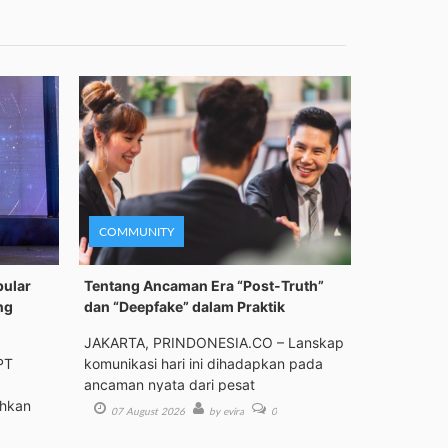
COMMUNITY
pular
Tentang Ancaman Era “Post-Truth”
ng
dan “Deepfake” dalam Praktik
JAKARTA, PRINDONESIA.CO – Lanskap
PT
komunikasi hari ini dihadapkan pada
ancaman nyata dari pesat
ehkan
07 August 2026
by evira
0