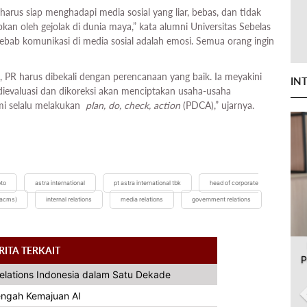
 harus siap menghadapi media sosial yang liar, bebas, dan tidak
pkan oleh gejolak di dunia maya,” kata alumni Universitas Sebelas
sebab komunikasi di media sosial adalah emosi. Semua orang ingin
, PR harus dibekali dengan perencanaan yang baik. Ia meyakini
IN
 dievaluasi dan dikoreksi akan menciptakan usaha-usaha
ami selalu melakukan
plan, do, check, action
(PDCA),” ujarnya.
oto
astra international
pt astra international tbk
head of corporate
(acms)
internal relations
media relations
government relations
RITA TERKAIT
P
Relations Indonesia dalam Satu Dekade
Tengah Kemajuan AI