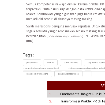
Semua kompetensi ini wajib dimiliki karena praktisi PR
terprediksi. “Kita harus siap dengan data ketika dihada
Maret. Komunikasi yang digunakan juga harus efektif 
menjadi diri sendiri di akunnya masing-masing.
Salah merespons berujung merusak reputasi. Untuk itu
segala sesuatu yang direncanakan secara matang, lalu
berkelanjutan (
continous improvement
). “Di Astra, k
(mai)
Tags:
prindonesia
humas
public relations
boy kelana soebr
communications pt astra international
sistem manajemen komunikasi astra 
brand communications
dan central resources
BE
1.
Fundamental Insight Public 
2.
Transformasi Praktik PR di 