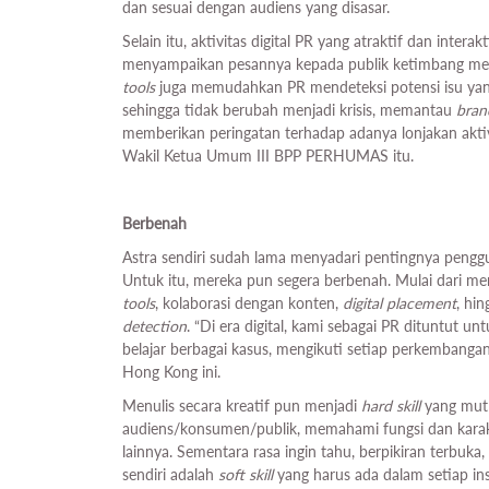
dan sesuai dengan audiens yang disasar.
Selain itu, aktivitas digital PR yang atraktif dan interak
menyampaikan pesannya kepada publik ketimbang mela
tools
juga memudahkan PR mendeteksi potensi isu ya
sehingga tidak berubah menjadi krisis, memantau
bran
memberikan peringatan terhadap adanya lonjakan aktivita
Wakil Ketua Umum III BPP PERHUMAS itu.
Berbenah
Astra sendiri sudah lama menyadari pentingnya peng
Untuk itu, mereka pun segera berbenah. Mulai dari 
tools
, kolaborasi dengan konten,
digital placement
, hi
detection
. “Di era digital, kami sebagai PR dituntut 
belajar berbagai kasus, mengikuti setiap perkembangan 
Hong Kong ini.
Menulis secara kreatif pun menjadi
hard skill
yang mutl
audiens/konsumen/publik, memahami fungsi dan karakte
lainnya. Sementara rasa ingin tahu, berpikiran terbuka
sendiri adalah
soft skill
yang harus ada dalam setiap in