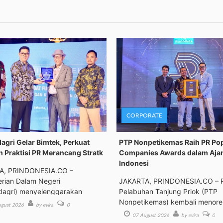
CORPORATE
gri Gelar Bimtek, Perkuat
PTP Nonpetikemas Raih PR Po
n Praktisi PR Merancang Stratk
Companies Awards dalam Aja
Indonesi
A, PRINDONESIA.CO –
rian Dalam Negeri
JAKARTA, PRINDONESIA.CO – 
agri) menyelenggarakan
Pelabuhan Tanjung Priok (PTP
an Tek
Nonpetikemas) kembali menor
gust 2026
by evira
0
pre
07 August 2026
by evira
0