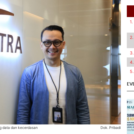
1.
2.
3.
4.
5.
EV
g data dan kecerdasan
Dok. Pribadi