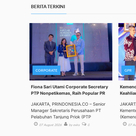
BERITA TERKINI
CORPORATE
GPR
Fiona Sari Utami Corporate Secretary
Kemenda
PTP Nonpetikemas, Raih Popular PR
Keahlia
JAKARTA, PRINDONESIA.CO – Senior
JAKART
Manager Sekretaris Perusahaan PT
Kemente
Pelabuhan Tanjung Priok (PTP
(Kemend
Bimbing
07 August 2026
by evira
0
07 Au