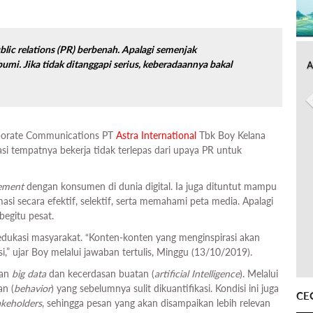
blic relations
(PR)
berbenah. Apalagi semenjak
umi. Jika tidak ditanggapi serius, keberadaannya bakal
A
porate Communications PT
Astra International
Tbk Boy Kelana
asi tempatnya bekerja tidak terlepas dari upaya PR untuk
ement
dengan konsumen di dunia digital. Ia juga dituntut mampu
i secara efektif, selektif, serta memahami peta media. Apalagi
begitu pesat.
edukasi masyarakat. “Konten-konten yang menginspirasi akan
i,” ujar Boy melalui jawaban tertulis, Minggu (13/10/2019).
gan
big data
dan kecerdasan buatan (
artificial Intelligence
). Melalui
an (
behavior
) yang sebelumnya sulit dikuantifikasi. Kondisi ini juga
CE
akeholders
, sehingga pesan yang akan disampaikan lebih relevan