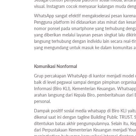
visual. Instagram cocok menyasar kalangan muda deng
WhatsApp sangat efektif mengakselerasi pesan karen
Pengguna platform ini didasarkan atas minat dan kes
nomor ponsel pada smartphone yang terhubung denga
yang diberikan melalui layanan pesan singkat lalu dik
langsung terhubung dengan individu lain secara real-t
yang mengundang untuk masuk ke dalam komunitas ata
Komunikasi Nonformal
Grup percakapan WhatsApp di kantor menjadi model 
baik di level pegawai sampai dengan pimpinan organis
Informasi (Biro KLI), Kementerian Keuangan. Whatsapp
arahan langsung dari Kepala Biro, pemberitahuan dari
personal.
Dampak positif sosial media whatsapp di Biro KLI yai
dikenal saat ini dengan tagline Building Public TRUS
ditentukan batas akhir pengumpulannya. Selain itu, Ke
dari Perpustakaan Kementerian Keuangan menjadi Your