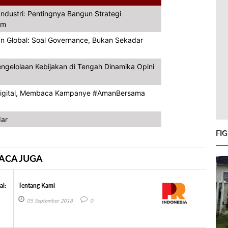
Industri: Pentingnya Bangun Strategi
em
gan Global: Soal Governance, Bukan Sekadar
engelolaan Kebijakan di Tengah Dinamika Opini
 Digital, Membaca Kampanye #AmanBersama
dar
FI
ACA JUGA
al:
Tentang Kami
05 September 2018
0