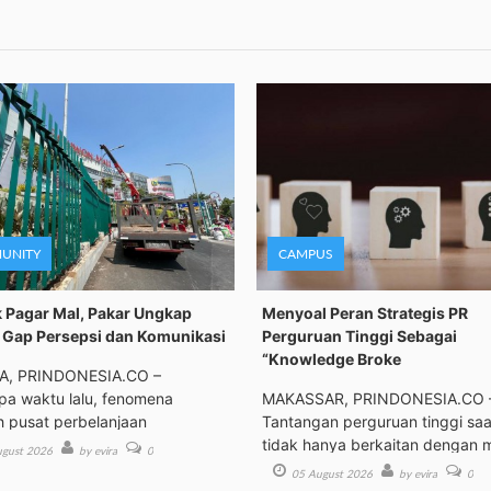
UNITY
CAMPUS
 Pagar Mal, Pakar Ungkap
Menyoal Peran Strategis PR
Gap Persepsi dan Komunikasi
Perguruan Tinggi Sebagai
“Knowledge Broke
A, PRINDONESIA.CO –
a waktu lalu, fenomena
MAKASSAR, PRINDONESIA.CO 
h pusat perbelanjaan
Tantangan perguruan tinggi saat
tidak hanya berkaitan dengan 
gust 2026
by evira
0
05 August 2026
by evira
0