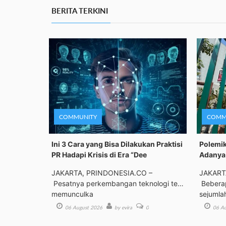
BERITA TERKINI
COMMUNITY
COMM
Ini 3 Cara yang Bisa Dilakukan Praktisi
Polemik
PR Hadapi Krisis di Era “Dee
Adanya 
JAKARTA, PRINDONESIA.CO –
JAKART
Pesatnya perkembangan teknologi telah
Beberap
memunculka
sejumla
06 August 2026
by evira
0
06 Au