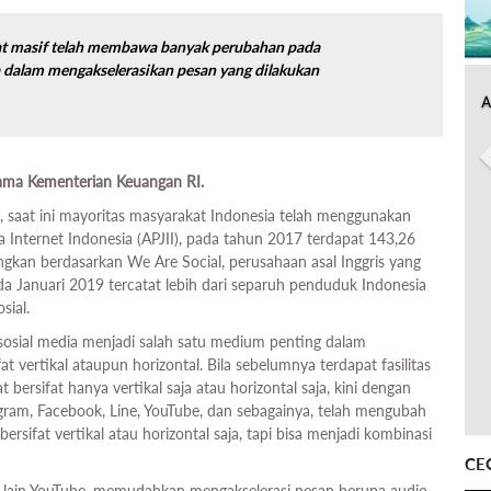
at masif telah membawa banyak perubahan pada
a dalam mengakselerasikan pesan yang dilakukan
A
tama Kementerian Keuangan RI.
, saat ini mayoritas masyarakat Indonesia telah menggunakan
a Internet Indonesia (APJII), pada tahun 2017 terdapat 143,26
gkan berdasarkan We Are Social, perusahaan asal Inggris yang
a Januari 2019 tercatat lebih dari separuh penduduk Indonesia
sial.
 sosial media menjadi salah satu medium penting dalam
at vertikal ataupun horizontal. Bila sebelumnya terdapat fasilitas
t bersifat hanya vertikal saja atau horizontal saja, kini dengan
gram, Facebook, Line, YouTube, dan sebagainya, telah mengubah
ersifat vertikal atau horizontal saja, tapi bisa menjadi kombinasi
CE
ra lain YouTube, memudahkan mengakselerasi pesan berupa audio