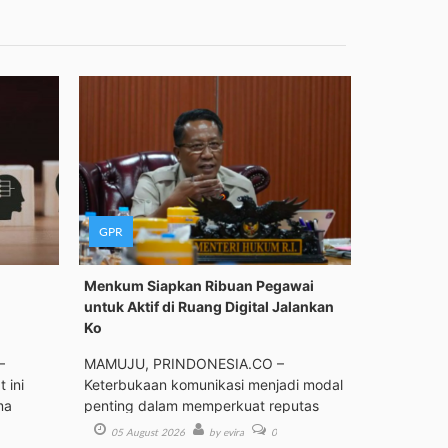
GPR
Menkum Siapkan Ribuan Pegawai
untuk Aktif di Ruang Digital Jalankan
Ko
–
MAMUJU, PRINDONESIA.CO –
 ini
Keterbukaan komunikasi menjadi modal
ma
penting dalam memperkuat reputas
05 August 2026
by evira
0