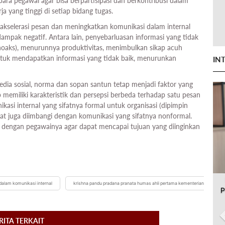
ara pegawai agar bisa berpartisipasi dan berkontribusi dalam
a yang tinggi di setiap bidang tugas.
kselerasi pesan dan meningkatkan komunikasi dalam internal
dampak negatif. Antara lain, penyebarluasan informasi yang tidak
i hoaks), menurunnya produktivitas, menimbulkan sikap acuh
untuk mendapatkan informasi yang tidak baik, menurunkan
IN
media sosial, norma dan sopan santun tetap menjadi faktor yang
memiliki karakteristik dan persepsi berbeda terhadap satu pesan
kasi internal yang sifatnya formal untuk organisasi (dipimpin
pat juga diimbangi dengan komunikasi yang sifatnya nonformal.
 dengan pegawainya agar dapat mencapai tujuan yang diinginkan
dalam komunikasi internal
krishna pandu pradana pranata humas ahli pertama kementerian
P
RITA TERKAIT