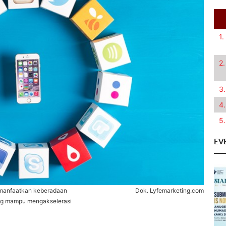
1.
2.
3.
4.
5.
EV
emanfaatkan keberadaan
Dok. Lyfemarketing.com
ang mampu mengakselerasi