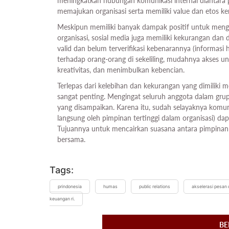
meningkatkan hubungan komunikasi internal diantara p
memajukan organisasi serta memiliki value dan etos kerj
Meskipun memiliki banyak dampak positif untuk menga
organisasi, sosial media juga memiliki kekurangan dan 
valid dan belum terverifikasi kebenarannya (informas
terhadap orang-orang di sekeliling, mudahnya akses 
kreativitas, dan menimbulkan kebencian.
Terlepas dari kelebihan dan kekurangan yang dimiliki 
sangat penting. Mengingat seluruh anggota dalam grup 
yang disampaikan. Karena itu, sudah selayaknya komuni
langsung oleh pimpinan tertinggi dalam organisasi) da
Tujuannya untuk mencairkan suasana antara pimpinan
bersama.
Tags:
prindonesia
humas
public relations
akselerasi pesan 
keuangan ri.
BE