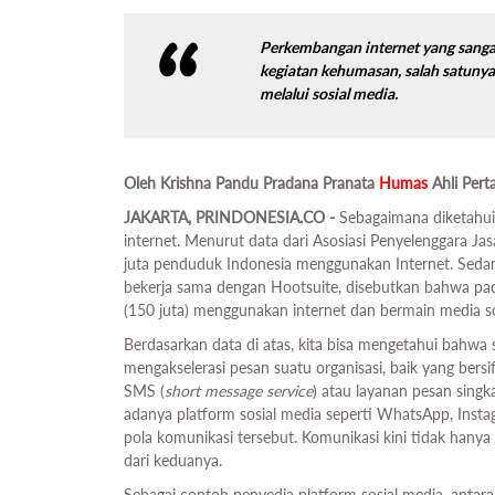
Perkembangan internet yang sang
kegiatan kehumasan, salah satuny
melalui sosial media.
Oleh Krishna Pandu Pradana Pranata
Humas
Ahli Per
JAKARTA, PRINDONESIA.CO -
Sebagaimana diketahui
internet. Menurut data dari Asosiasi Penyelenggara Jas
juta penduduk Indonesia menggunakan Internet. Sedan
bekerja sama dengan Hootsuite, disebutkan bahwa pad
(150 juta) menggunakan internet dan bermain media so
Berdasarkan data di atas, kita bisa mengetahui bahwa
mengakselerasi pesan suatu organisasi, baik yang bersif
SMS (
short message service
) atau layanan pesan singka
adanya platform sosial media seperti WhatsApp, Insta
pola komunikasi tersebut. Komunikasi kini tidak hanya b
dari keduanya.
Sebagai contoh penyedia platform sosial media, anta