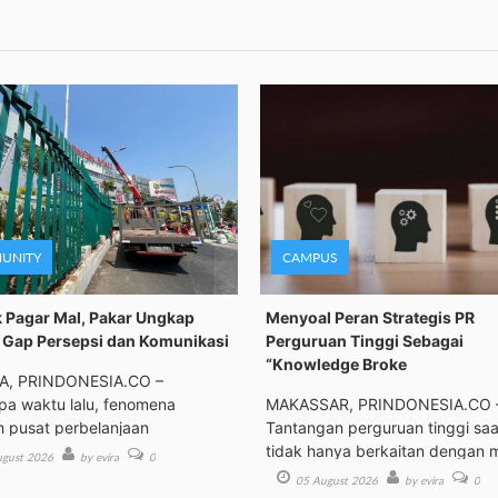
UNITY
CAMPUS
 Pagar Mal, Pakar Ungkap
Menyoal Peran Strategis PR
Gap Persepsi dan Komunikasi
Perguruan Tinggi Sebagai
“Knowledge Broke
A, PRINDONESIA.CO –
a waktu lalu, fenomena
MAKASSAR, PRINDONESIA.CO 
h pusat perbelanjaan
Tantangan perguruan tinggi saat
tidak hanya berkaitan dengan 
gust 2026
by evira
0
05 August 2026
by evira
0