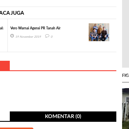
ACA JUGA
al:
Vero Warnai Agensi PR Tanah Air
19 November 2019
0
FI
KOMENTAR (0)