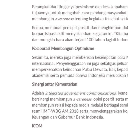
Berangkat dari tingginya pesimisme dan kesalahpaham
tujuannya untuk mengubah cara pandang masyarakat te
membangun
awareness
tentang kegiatan tersebut sert
Kedua, membuat persepsi positif dan menghimpun duk
berpartisipasi aktif menyukseskan kegiatan ini. “Kita b
dan mungkin baru akan terjadi 100 tahun lagi di Indon
Kolaborasi Membangun Optimisme
Selain itu, mereka juga memberikan kesempatan para
internasional. Penyelenggaraan ini juga sekaligus pel
memperkenalkan keindahan Pulau Dewata, Bali, kepad
akademisi serta pemuda bahwa Indonesia merupakan tu
Sinergi antar Kementerian
Adalah
integrated government communications
. Keme
bersinergi membangun
awareness
, opini positif sert
membangun relasi kepada media melalui berbagai semin
resmi IMF-WBG AM 2018 serta menyelenggarakan konfer
Keuangan dan Gubernur Bank Indonesia.
iCOM