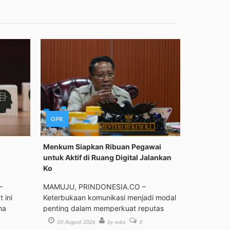
GPR
Menkum Siapkan Ribuan Pegawai
untuk Aktif di Ruang Digital Jalankan
Ko
–
MAMUJU, PRINDONESIA.CO –
 ini
Keterbukaan komunikasi menjadi modal
ma
penting dalam memperkuat reputas
05 August 2026
by evira
0