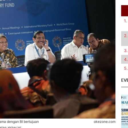
1.
2.
3.
4.
5.
EV
ma dengan BI bertujuan
okezone.com
an akbar ini.