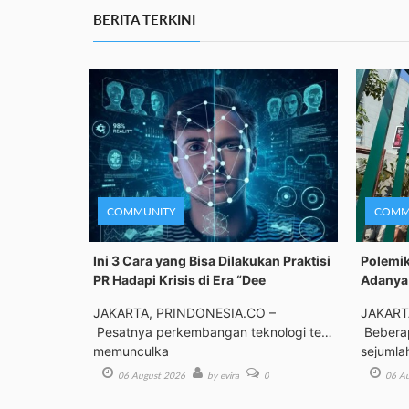
BERITA TERKINI
COMMUNITY
COMM
Ini 3 Cara yang Bisa Dilakukan Praktisi
Polemik
PR Hadapi Krisis di Era “Dee
Adanya 
JAKARTA, PRINDONESIA.CO –
JAKART
Pesatnya perkembangan teknologi telah
Beberap
memunculka
sejumla
06 August 2026
by evira
0
06 Au