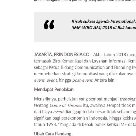
Kisah sukses agenda Internationa
(IMF-WBG AM) 2018 di Bali tahun la
JAKARTA, PRINDONESIA.CO
- Akhir tahun 2018 menj
termasuk Biro Komunikasi dan Layanan Informasi Kem
sebagai Ketua Bidang Communication and Branding IM
membeberkan strategi komunikasi yang dilakukannya 
event, event
, hingga
post-event
. Antara lain:
Mendapat Penolakan
Menariknya, perhelatan yang sempat menjadi
trending
tentang
Game of Thrones
itu, awalnya sempat tidak m
dari biaya
event
dianggap terlalu besar tidak seband
signifikan bagi perekonomian Indonesia, hingga kekha
tahun 1998. “Yang ada di benak publik ketika IMF data
Ubah Cara Pandang