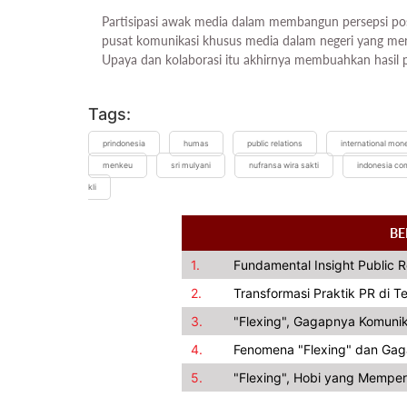
Partisipasi awak media dalam membangun persepsi po
pusat komunikasi khusus media dalam negeri yang me
Upaya dan kolaborasi itu akhirnya membuahkan hasil p
Tags:
prindonesia
humas
public relations
international mon
menkeu
sri mulyani
nufransa wira sakti
indonesia co
kli
BE
1.
Fundamental Insight Public 
2.
Transformasi Praktik PR di 
3.
"Flexing", Gagapnya Komunik
4.
Fenomena "Flexing" dan Gag
5.
"Flexing", Hobi yang Memper