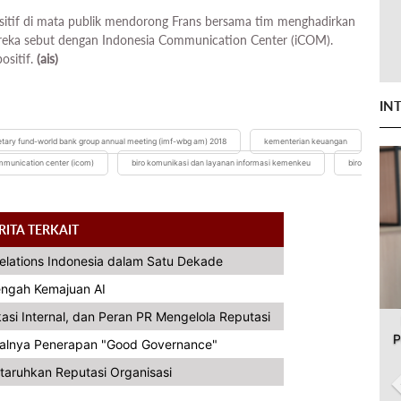
sitif di mata publik mendorong Frans bersama tim menghadirkan
reka sebut dengan Indonesia Communication Center (iCOM).
ositif.
(ais)
IN
etary fund-world bank group annual meeting (imf-wbg am) 2018
kementerian keuangan
mmunication center (icom)
biro komunikasi dan layanan informasi kemenkeu
biro
RITA TERKAIT
Relations Indonesia dalam Satu Dekade
Tengah Kemajuan AI
asi Internal, dan Peran PR Mengelola Reputasi
P
alnya Penerapan "Good Governance"
taruhkan Reputasi Organisasi