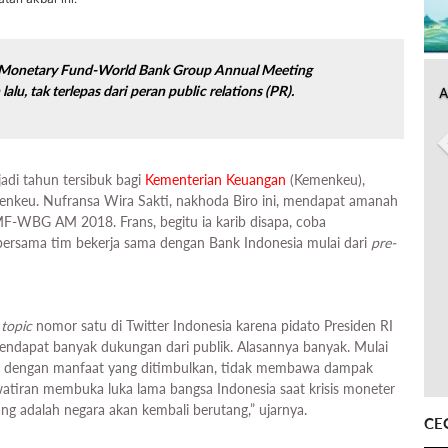
l Monetary Fund-World Bank Group Annual Meeting
lu, tak terlepas dari peran
public relations
(PR).
A
adi tahun tersibuk bagi
Kementerian Keuangan
(Kemenkeu),
enkeu. Nufransa Wira Sakti, nakhoda Biro ini, mendapat amanah
F-WBG AM 2018. Frans, begitu ia karib disapa, coba
bersama tim bekerja sama dengan Bank Indonesia mulai dari
pre-
 topic
nomor satu di Twitter Indonesia karena pidato Presiden RI
endapat banyak dukungan dari publik. Alasannya banyak. Mulai
ing dengan manfaat yang ditimbulkan, tidak membawa dampak
watiran membuka luka lama bangsa Indonesia saat krisis moneter
ng adalah negara akan kembali berutang,” ujarnya.
CE