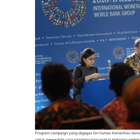
Program campaign yang digagas tim humas Kemenkeu bersa
untuk mengubah cara pandang masyarakat terhadap perhelat