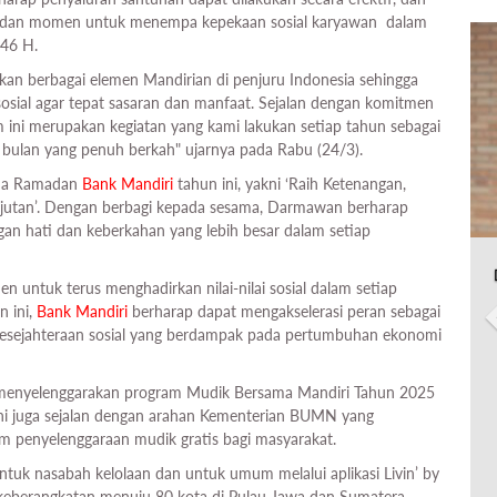
pati dan momen untuk menempa kepekaan sosial karyawan dalam
446 H.
kan berbagai elemen Mandirian di penjuru Indonesia sehingga
sial agar tepat sasaran dan manfaat. Sejalan dengan komitmen
 ini merupakan kegiatan yang kami lakukan setiap tahun sebagai
i bulan yang penuh berkah" ujarnya pada Rabu (24/3).
tema Ramadan
Bank Mandiri
tahun ini, yakni ‘Raih Ketenangan,
jutan’. Dengan berbagi kepada sesama, Darmawan berharap
an hati dan keberkahan yang lebih besar dalam setiap
 untuk terus menghadirkan nilai-nilai sosial dalam setiap
n ini,
Bank Mandiri
berharap dapat mengakselerasi peran sebagai
i kesejahteraan sosial yang berdampak pada pertumbuhan ekonomi
i menyelenggarakan program Mudik Bersama Mandiri Tahun 2025
ni juga sejalan dengan arahan Kementerian BUMN yang
 penyelenggaraan mudik gratis bagi masyarakat.
tuk nasabah kelolaan dan untuk umum melalui aplikasi Livin’ by
keberangkatan menuju 80 kota di Pulau Jawa dan Sumatera.