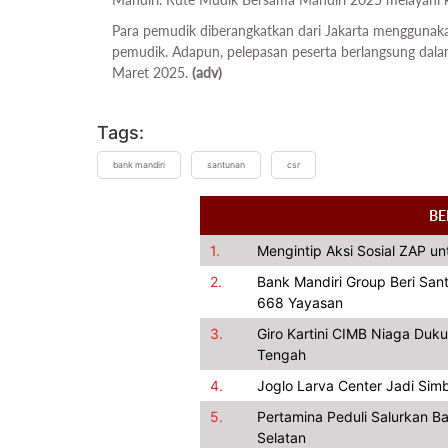
Para pemudik diberangkatkan dari Jakarta menggunakan
pemudik. Adapun, pelepasan peserta berlangsung dala
Maret 2025.
(adv)
Tags:
bank mandiri
santunan
csr
BE
1.
Mengintip Aksi Sosial ZAP u
2.
Bank Mandiri Group Beri San
668 Yayasan
3.
Giro Kartini CIMB Niaga Du
Tengah
4.
Joglo Larva Center Jadi Si
5.
Pertamina Peduli Salurkan B
Selatan