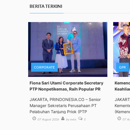
BERITA TERKINI
CORPORATE
GPR
Fiona Sari Utami Corporate Secretary
Kemenda
PTP Nonpetikemas, Raih Popular PR
Keahlia
JAKARTA, PRINDONESIA.CO – Senior
JAKART
Manager Sekretaris Perusahaan PT
Kemente
Pelabuhan Tanjung Priok (PTP
(Kemend
Bimbing
07 August 2026
by evira
0
07 Au