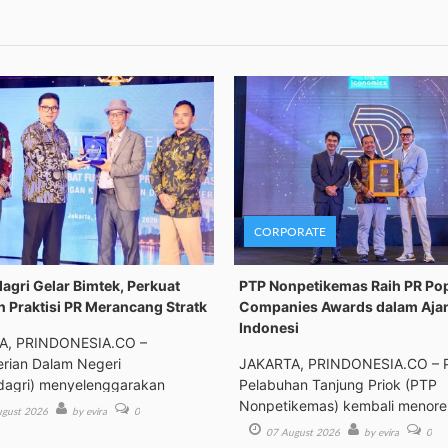
CORPORATE
gri Gelar Bimtek, Perkuat
PTP Nonpetikemas Raih PR Po
n Praktisi PR Merancang Stratk
Companies Awards dalam Aja
Indonesi
A, PRINDONESIA.CO –
rian Dalam Negeri
JAKARTA, PRINDONESIA.CO – 
agri) menyelenggarakan
Pelabuhan Tanjung Priok (PTP
an Tek
Nonpetikemas) kembali menor
gust 2026
by evira
0
pre
07 August 2026
by evira
0