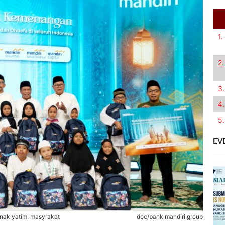
1.
2.
3.
4.
5.
EV
nak yatim, masyrakat
doc/bank mandiri group