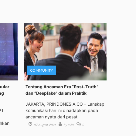
COMMUNITY
pular
Tentang Ancaman Era “Post-Truth”
ng
dan “Deepfake” dalam Praktik
JAKARTA, PRINDONESIA.CO – Lanskap
PT
komunikasi hari ini dihadapkan pada
ancaman nyata dari pesat
ehkan
07 August 2026
by evira
0