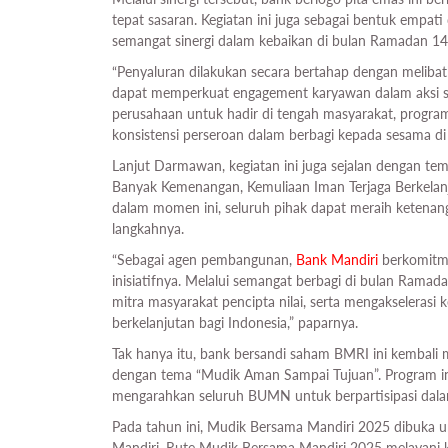
tepat sasaran. Kegiatan ini juga sebagai bentuk em
semangat sinergi dalam kebaikan di bulan Ramadan 1
“Penyaluran dilakukan secara bertahap dengan melibat
dapat memperkuat engagement karyawan dalam aksi so
perusahaan untuk hadir di tengah masyarakat, program
konsistensi perseroan dalam berbagi kepada sesama d
Lanjut Darmawan, kegiatan ini juga sejalan dengan 
Banyak Kemenangan, Kemuliaan Iman Terjaga Berkelan
dalam momen ini, seluruh pihak dapat meraih ketenang
langkahnya.
“Sebagai agen pembangunan,
Bank Mandiri
berkomitmen
inisiatifnya. Melalui semangat berbagi di bulan Ramada
mitra masyarakat pencipta nilai, serta mengakseleras
berkelanjutan bagi Indonesia,” paparnya.
Tak hanya itu, bank bersandi saham BMRI ini kembal
dengan tema “Mudik Aman Sampai Tujuan”. Program i
mengarahkan seluruh BUMN untuk berpartisipasi dalam
Pada tahun ini, Mudik Bersama Mandiri 2025 dibuka un
Mandiri. Rute Mudik Bersama Mandiri 2025 melayani 