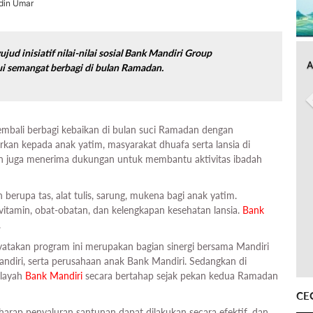
ddin Umar
ud inisiatif nilai-nilai sosial Bank Mandiri Group
A
ui semangat berbagi di bulan Ramadan.
mbali berbagi kebaikan di bulan suci Ramadan dengan
rkan kepada anak yatim, masyarakat dhuafa serta lansia di
san juga menerima dukungan untuk membantu aktivitas ibadah
 berupa tas, alat tulis, sarung, mukena bagi anak yatim.
vitamin, obat-obatan, dan kelengkapan kesehatan lansia.
Bank
.
takan program ini merupakan bagian sinergi bersama Mandiri
ndiri, serta perusahaan anak Bank Mandiri. Sedangkan di
ilayah
Bank Mandiri
secara bertahap sejak pekan kedua Ramadan
CE
erharap penyaluran santunan dapat dilakukan secara efektif, dan