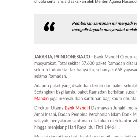
dhuafa serta lansia disaksikan oleh Menteri Agama Nasaru
Pemberian santunan ini menjadi wuj
mengalir kepada masyarakat melal
JAKARTA, PRINDONESIA.CO -
Bank Mandiri Group ke
masyarakat. Total sekitar 57.600 paket Ramadan disalu
seluruh Indonesia. Tak hanya itu, sebanyak 668 yaya
selama Ramadan.
Adapun paket yang disalurkan terdiri dari paket sekolah
Sedangkan bagi lansia, paket Ramadan berisikan susu, 
Mandiri
juga menyalurkan santunan bagi kaum dhuafa
Direktur Utama
Bank Mandiri
Darmawan Junaidi menya
Amal Insani, Badan Pembina Kerohanian Islam Bank Ma
wilayah, penyaluran santunan dilakukan oleh kantor w
hingga menjelang Hari Raya Idul Fitri 1446 H.
Melalui sinergi tersebut, bank berlogo pita emas ini b