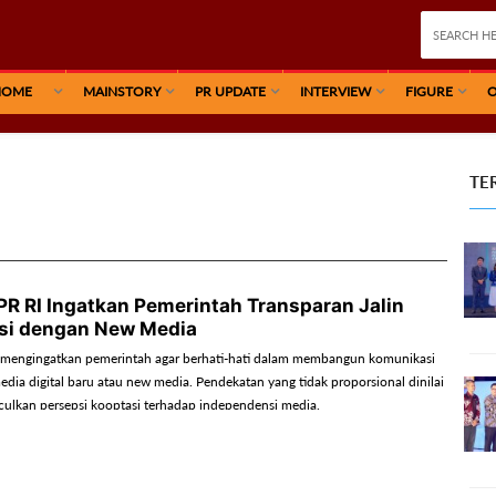
HOME
MAINSTORY
PR UPDATE
INTERVIEW
FIGURE
O
TE
DPR RI Ingatkan Pemerintah Transparan Jalin
si dengan New Media
 mengingatkan pemerintah agar berhati-hati dalam membangun komunikasi
edia digital baru atau new media. Pendekatan yang tidak proporsional dinilai
ulkan persepsi kooptasi terhadap independensi media.