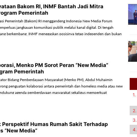
yataan Bakom RI, INMF Bantah Jadi Mitra
rogram Pemerintah
si Pemerintah (Bakom) RI menggandeng Indonesia New Media Forum
mperluas jangkauan komunikasi publik melalui kanal digital. Di tengah
 yang berkembang, INMF menegaskan posisinya tetap independen dan bukan
ah.
borasi, Menko PM Sorot Peran “New Media”
ogram Pemerintah
nator Bidang Pemberdayaan Masyarakat (Menko PM), Abdul Muhaimin
rong penguatan kolaborasi antara pemerintah dan homeless media atau new
ndukung agenda pemberdayaan masyarakat sekaligus memperkuat
1.
2.
3.
Perspektif Humas Rumah Sakit Terhadap
4.
as “New Media”