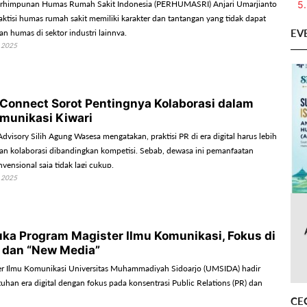
5.
himpunan Humas Rumah Sakit Indonesia (PERHUMASRI) Anjari Umarjianto
ktisi humas rumah sakit memiliki karakter dan tantangan yang tidak dapat
EV
n humas di sektor industri lainnya.
 2025
R Connect Sorot Pentingnya Kolaborasi dalam
omunikasi Kiwari
dvisory Silih Agung Wasesa mengatakan, praktisi PR di era digital harus lebih
n kolaborasi dibandingkan kompetisi. Sebab, dewasa ini pemanfaatan
ensional saja tidak lagi cukup.
 2025
ka Program Magister Ilmu Komunikasi, Fokus di
 dan “New Media”
er Ilmu Komunikasi Universitas Muhammadiyah Sidoarjo (UMSIDA) hadir
han era digital dengan fokus pada konsentrasi Public Relations (PR) dan
CE