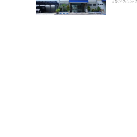
||
14 October 