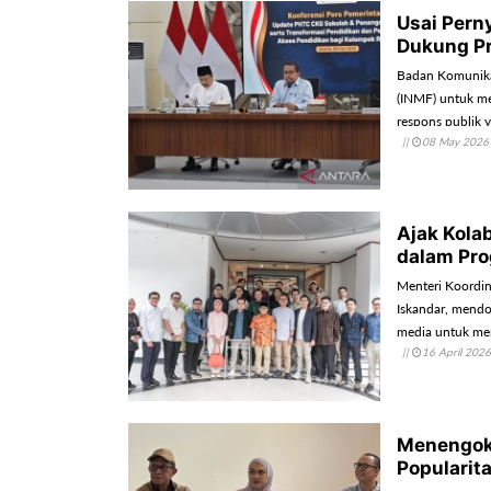
Usai Pern
Dukung P
Badan Komunika
(INMF) untuk me
respons publik
||
08 May 2026
corong pemerint
Ajak Kola
dalam Pr
Menteri Koordi
Iskandar, mendo
media untuk me
||
16 April 2026
demokrasi.
Menengok 
Popularit