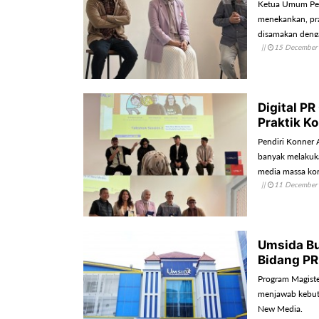
Ketua Umum Per
menekankan, pra
disamakan denga
||
15 December
Digital P
Praktik K
Pendiri Konner A
banyak melakuka
media massa konv
||
11 December
Umsida Bu
Bidang PR
Program Magist
menjawab kebutu
New Media.