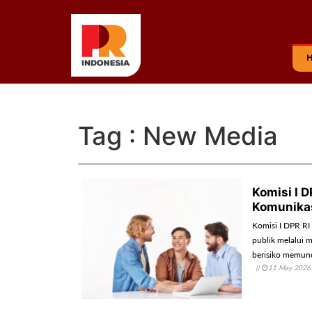
Tag : New Media
Komisi I 
Komunika
Komisi I DPR RI
publik melalui m
berisiko memunc
||
11 May 2026