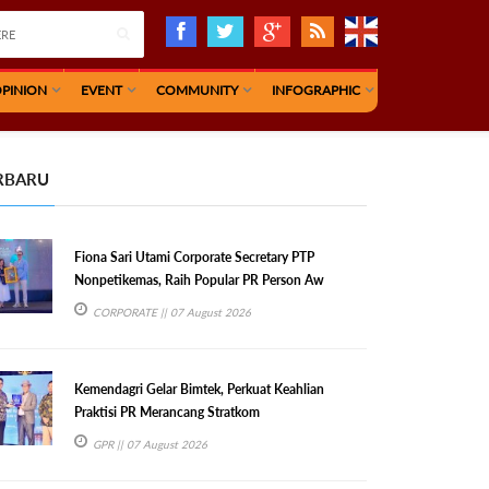
PINION
EVENT
COMMUNITY
INFOGRAPHIC
RBARU
Fiona Sari Utami Corporate Secretary PTP
Nonpetikemas, Raih Popular PR Person Aw
CORPORATE
|| 07 August 2026
Kemendagri Gelar Bimtek, Perkuat Keahlian
Praktisi PR Merancang Stratkom
GPR
|| 07 August 2026