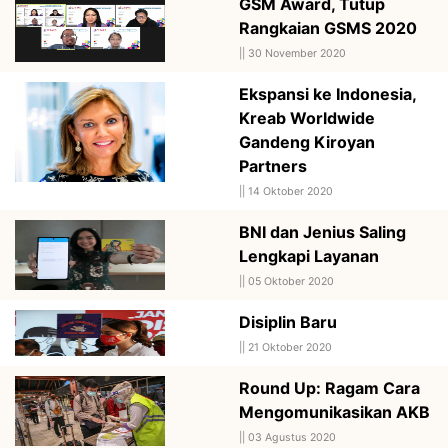
GSM Award, Tutup
Rangkaian GSMS 2020
||
30 November 2020
Ekspansi ke Indonesia,
Kreab Worldwide
Gandeng Kiroyan
Partners
||
14 Oktober 2020
BNI dan Jenius Saling
Lengkapi Layanan
||
05 Oktober 2020
Disiplin Baru
||
21 Oktober 2020
Round Up: Ragam Cara
Mengomunikasikan AKB
||
03 Agustus 2020