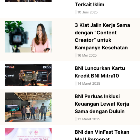
Terkait Iklim
||
10 Juni 2025
3 Kiat Jalin Kerja Sama
dengan “Content
Creator” untuk
Kampanye Kesehatan
||
16 Mei 2025
BNI Luncurkan Kartu
Kredit BNI Mitra10
||
14 Maret 2025
BNI Perluas Inklusi
Keuangan Lewat Kerja
Sama dengan Duluin
||
13 Maret 2025
BNI dan VinFast Tekan
MoU Percepat