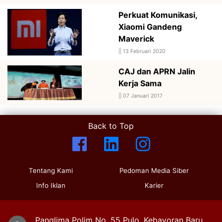
Perkuat Komunikasi,
Xiaomi Gandeng
Maverick
||
13 Februari 2020
CAJ dan APRN Jalin
Kerja Sama
||
07 Januari 2017
Back to Top
Tentang Kami
Pedoman Media Siber
Info Iklan
Karier
Panglima Polim No. 55 Pulo, Kebayoran Baru