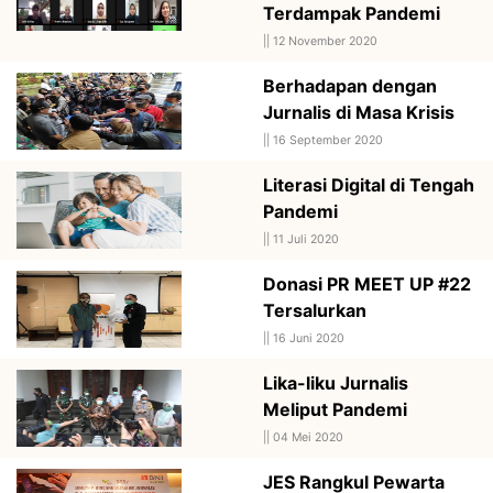
Terdampak Pandemi
||
12 November 2020
Berhadapan dengan
Jurnalis di Masa Krisis
||
16 September 2020
Literasi Digital di Tengah
Pandemi
||
11 Juli 2020
Donasi PR MEET UP #22
Tersalurkan
||
16 Juni 2020
Lika-liku Jurnalis
Meliput Pandemi
||
04 Mei 2020
JES Rangkul Pewarta