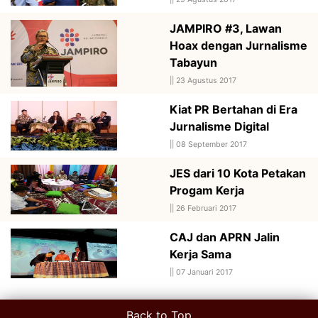
JAMPIRO #3, Lawan
Hoax dengan Jurnalisme
Tabayun
||
23 Agustus 2017
Kiat PR Bertahan di Era
Jurnalisme Digital
||
08 September 2017
JES dari 10 Kota Petakan
Progam Kerja
||
26 Februari 2017
CAJ dan APRN Jalin
Kerja Sama
||
07 Januari 2017
Back to Top