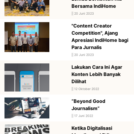
Bersama IndiHome
||
20 Juni 2023
"Content Creator
Competition", Ajang
Apresiasi IndiHome bagi
Para Jurnalis
||
20 Juni 2023
Lakukan Cara Ini Agar
Konten Lebih Banyak
Dilihat
||
12 Oktober 2022
“Beyond Good
Journalism”
||
17 Juni 2022
Ketika Digitalisasi