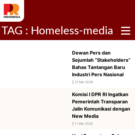
TAG : Homeless-media
Dewan Pers dan
Sejumlah “Stakeholders”
Bahas Tantangan Baru
Industri Pers Nasional
||
21 Mei 2026
Komisi I DPR RI Ingatkan
Pemerintah Transparan
Jalin Komunikasi dengan
New Media
||
11 Mei 2026