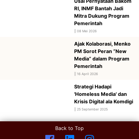
Usai Pernyataan Bakom
RI, INMF Bantah Jadi
Mitra Dukung Program
Pemerintah
||
08 Mei 2026
Ajak Kolaborasi, Menko
PM Sorot Peran “New
Media” dalam Program
Pemerintah
||
16 April 2026
Strategi Hadapi
'Homeless Media' dan
Krisis Digital ala Komdigi
||
25 September 2025
Back to Top