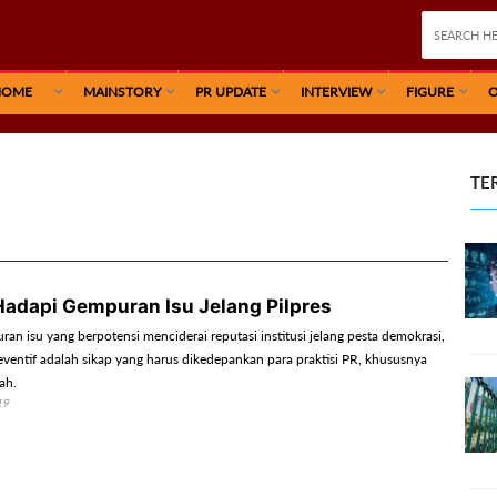
HOME
MAINSTORY
PR UPDATE
INTERVIEW
FIGURE
O
TE
Hadapi Gempuran Isu Jelang Pilpres
an isu yang berpotensi menciderai reputasi institusi jelang pesta demokrasi,
ventif adalah sikap yang harus dikedepankan para praktisi PR, khususnya
ah.
19