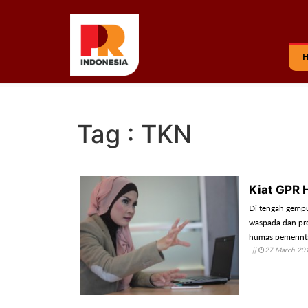
Tag : TKN
Kiat GPR 
Di tengah gempur
waspada dan pre
humas pemerint
||
27 March 20