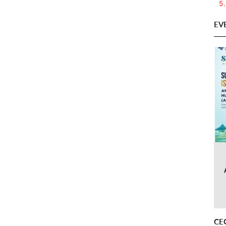
5.
EV
CE