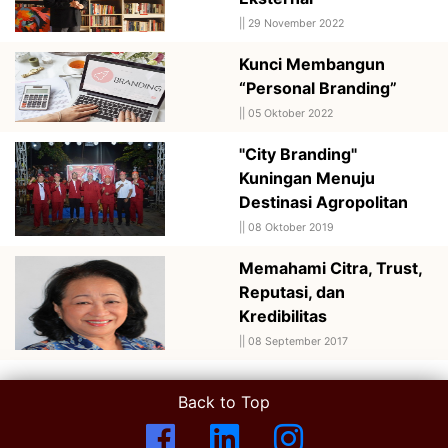
||
29 November 2022
Kunci Membangun
“Personal Branding”
||
05 Oktober 2022
"City Branding"
Kuningan Menuju
Destinasi Agropolitan
||
08 Oktober 2019
Memahami Citra, Trust,
Reputasi, dan
Kredibilitas
||
08 September 2017
Back to Top